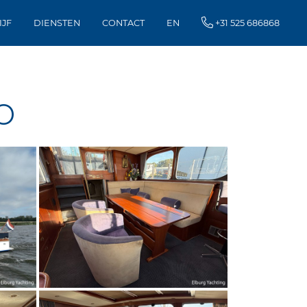
IJF
DIENSTEN
CONTACT
EN
+31 525 686868
o