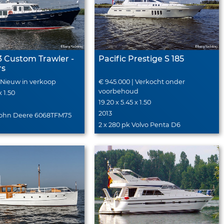
3 Custom Trawler -
Pacific Prestige S 185
rs
| Nieuw in verkoop
€ 945.000 | Verkocht onder
voorbehoud
x 1.50
19.20 x 5.45 x 1.50
2013
 John Deere 6068TFM75
2 x 280 pk Volvo Penta D6