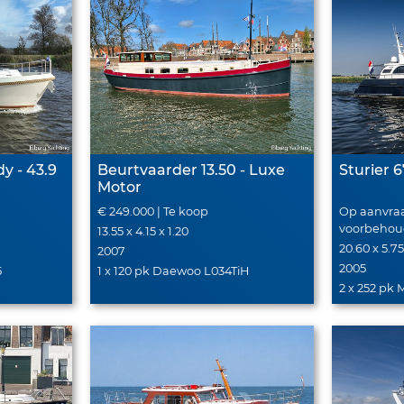
y - 43.9
Beurtvaarder 13.50 - Luxe
Sturier 
Motor
€ 249.000 | Te koop
Op aanvraa
voorbeho
13.55 x 4.15 x 1.20
20.60 x 5.75
2007
2005
5
1 x 120 pk Daewoo L034TiH
2 x 252 pk