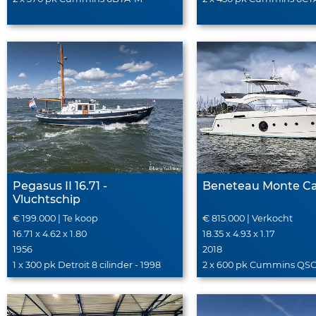
Pegasus II 16.71 -
Beneteau Monte Ca
Vluchtschip
€ 199.000 | Te koop
€ 815.000 | Verkocht
16.71 x 4.62 x 1.80
18.35 x 4.93 x 1.17
1956
2018
1 x 300 pk Detroit 8 cilinder - 1998
2 x 600 pk Cummins QSC