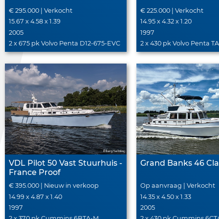
€ 295.000 | Verkocht
€ 225.000 | Verkocht
15.67 x 4.58 x 1.39
14.95 x 4.32 x 1.20
2005
1997
2 x 675 pk Volvo Penta D12-675-EVC
2 x 430 pk Volvo Penta 
VDL Pilot 50 Vast Stuurhuis -
Grand Banks 46 Cla
France Proof
€ 395.000 | Nieuw in verkoop
Op aanvraag | Verkocht
14.99 x 4.87 x 1.40
14.35 x 4.50 x 1.33
1997
2005
2 x 370 pk Cummins 6BTA-M
2 x 430 pk Cummins 6CT