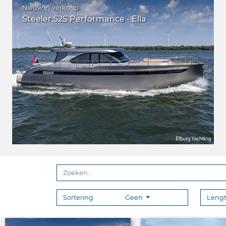
Nieuw in verkoop
Steeler 52S Performance - Ella
Sortering
Geen
Leng