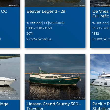
0 OC
Beaver Legend - 29
De Vries
Full refit
€ 199.000 | Prijs reductie
€ 259.000 |
9.00 x 2.10 x 0.60
13.30 x 3.06
2011
1932
M
2 x 224 pk Vetus
1 x 100 pk C
ridge
Linssen Grand Sturdy 500 -
Pacific Pear
Traveller
Stabilize