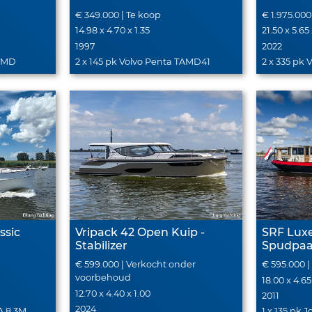
€ 349.000 | Te koop
€ 1.975.000
14.98 x 4.70 x 1.35
21.50 x 5.65
1997
2022
TAMD
2 x 145 pk Volvo Penta TAMD41
2 x 335 pk 
ssic
Vripack 42 Open Kuip -
SRF Luxe
Stabilizer
Spudpaa
€ 599.000 | Verkocht onder
€ 595.000 |
voorbehoud
18.00 x 4.65
12.70 x 4.40 x 1.00
2011
2024
A 8.3M
1 x 135 pk 