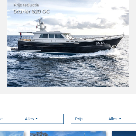
Prijs reductie
Sturier 620 OC
te
Alles
Prijs
Alles