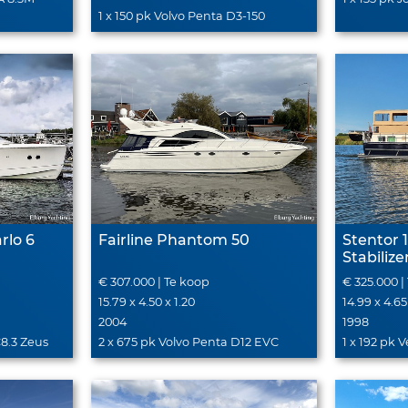
1 x 150 pk Volvo Penta D3-150
rlo 6
Fairline Phantom 50
Stentor 
Stabilize
€ 307.000 | Te koop
€ 325.000 |
15.79 x 4.50 x 1.20
14.99 x 4.65
2004
1998
8.3 Zeus
2 x 675 pk Volvo Penta D12 EVC
1 x 192 pk