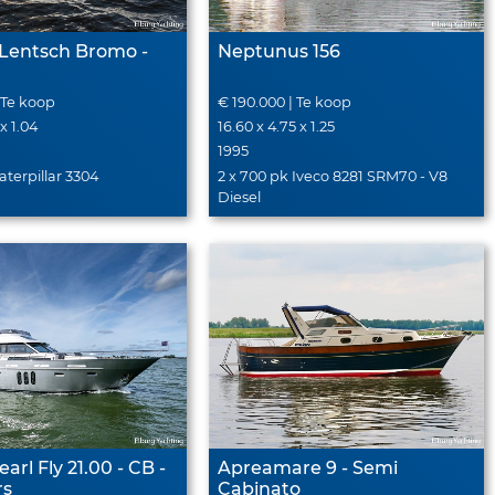
 Lentsch Bromo -
Neptunus 156
 Te koop
€ 190.000 | Te koop
 x 1.04
16.60 x 4.75 x 1.25
1995
aterpillar 3304
2 x 700 pk Iveco 8281 SRM70 - V8
Diesel
l Fly 21.00 - CB -
Apreamare 9 - Semi
rs
Cabinato