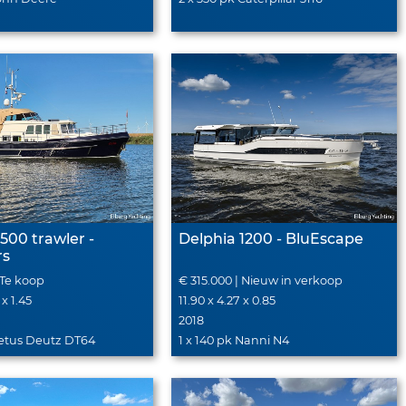
1500 trawler -
Delphia 1200 - BluEscape
rs
 Te koop
€ 315.000 | Nieuw in verkoop
 x 1.45
11.90 x 4.27 x 0.85
2018
 Vetus Deutz DT64
1 x 140 pk Nanni N4