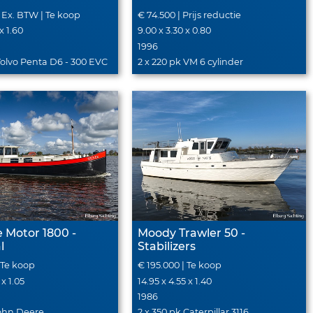
 Ex. BTW | Te koop
€ 74.500 | Prijs reductie
 x 1.60
9.00 x 3.30 x 0.80
1996
Volvo Penta D6 - 300 EVC
2 x 220 pk VM 6 cylinder
 Motor 1800 -
Moody Trawler 50 -
l
Stabilizers
 Te koop
€ 195.000 | Te koop
 x 1.05
14.95 x 4.55 x 1.40
1986
John Deere
2 x 350 pk Caterpillar 3116