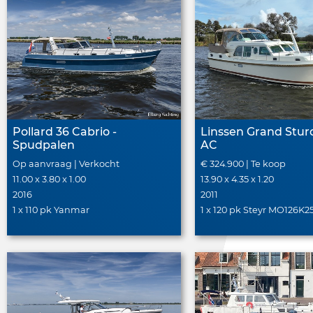
Pollard 36 Cabrio -
Linssen Grand Sturd
Spudpalen
AC
Op aanvraag | Verkocht
€ 324.900 | Te koop
11.00 x 3.80 x 1.00
13.90 x 4.35 x 1.20
2016
2011
1 x 110 pk Yanmar
1 x 120 pk Steyr MO126K2