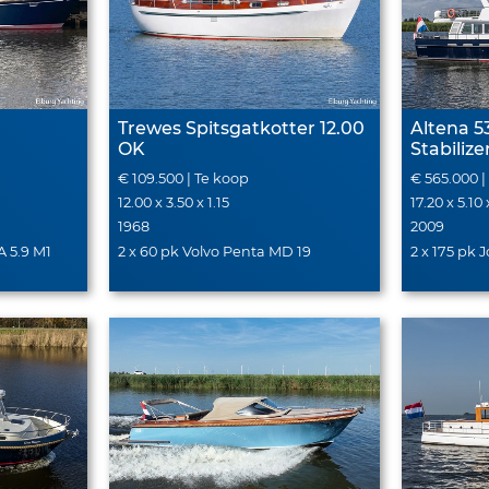
Trewes Spitsgatkotter 12.00
Altena 5
OK
Stabilize
€ 109.500 | Te koop
€ 565.000 
12.00 x 3.50 x 1.15
17.20 x 5.10 
1968
2009
 5.9 M1
2 x 60 pk Volvo Penta MD 19
2 x 175 pk