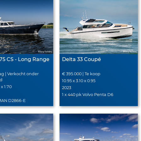
675 CS - Long Range
Delta 33 Coupé
g | Verkocht onder
€ 395.000 | Te koop
ud
10.95 x 3.10 x 0.95
 x 1.70
2023
1 x 440 pk Volvo Penta D6
 MAN D2866-E