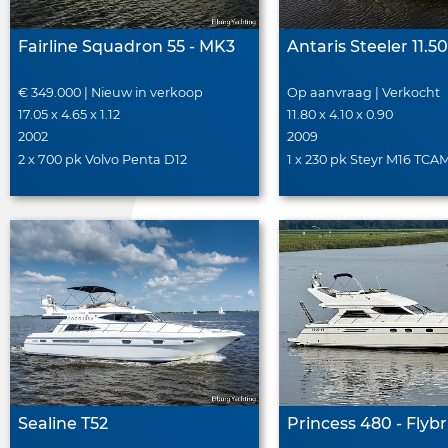
Fairline Squadron 55 - MK3
Antaris Steeler 11.5
€ 349.000 | Nieuw in verkoop
Op aanvraag | Verkocht
17.05 x 4.65 x 1.12
11.80 x 4.10 x 0.90
2002
2009
2 x 700 pk Volvo Penta D12
1 x 230 pk Steyr M16 TCA
Sealine T52
Princess 480 - Flyb