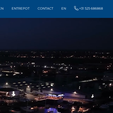
EN
ENTREPOT
CONTACT
EN
+31 525 686868