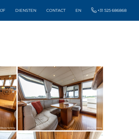
IJF
DIENSTEN
CONTACT
EN
+31 525 686868