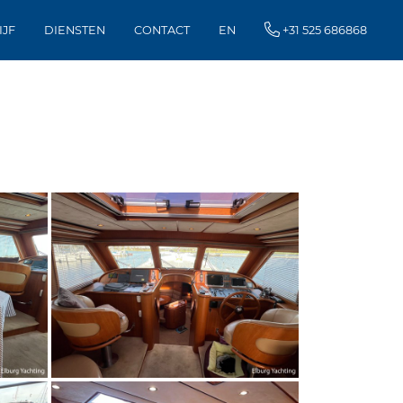
IJF
DIENSTEN
CONTACT
EN
+31 525 686868