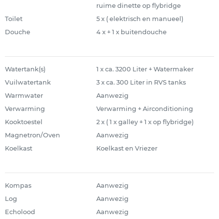
ruime dinette op flybridge
Toilet
5 x ( elektrisch en manueel)
Douche
4 x + 1 x buitendouche
Watertank(s)
1 x ca. 3200 Liter + Watermaker
Vuilwatertank
3 x ca. 300 Liter in RVS tanks
Warmwater
Aanwezig
Verwarming
Verwarming + Airconditioning
Kooktoestel
2 x ( 1 x galley + 1 x op flybridge)
Magnetron/Oven
Aanwezig
Koelkast
Koelkast en Vriezer
Kompas
Aanwezig
Log
Aanwezig
Echolood
Aanwezig