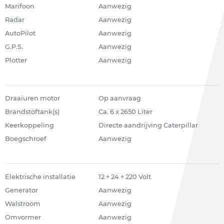
Marifoon
Aanwezig
Radar
Aanwezig
AutoPilot
Aanwezig
G.P.S.
Aanwezig
Plotter
Aanwezig
Draaiuren motor
Op aanvraag
Brandstoftank(s)
Ca. 6 x 2650 Liter
Keerkoppeling
Directe aandrijving Caterpillar
Boegschroef
Aanwezig
Elektrische installatie
12 + 24 + 220 Volt
Generator
Aanwezig
Walstroom
Aanwezig
Omvormer
Aanwezig