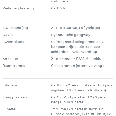
stabilizers
Waterverplaatsing
Ca. 116 Ton
Stuurstand(en)
2 x ( 1 x stuurhut, 1 x flybridge)
Davits
Hydraulische gangway
Zwemplateau
Geïntegreerd belegd met teak,
bakboord zijde luie trap naar
achterdek + r.v.s. zwemtrap
Ankerlier
2 x elektrisch + R.V.S. Ankerkluis
Raamframes
Glazen ramen (recent vervangen)
Interieur
Ca. 8 x (1 x 2 pers. vrijstaand, 1 x 2 pers.
vrijstaand, 2 x 1 pers. 1 x Pullman)
Slaapplaatsen
Ca. 6 x ( 4 x 1 pers bed + 2 x 2 pers
bed) + 1 x in dinette
Dinette
1 x ruime L- dinette in salon, 1 x
ruime dinertable, 1 x in stuurhut, 1 x