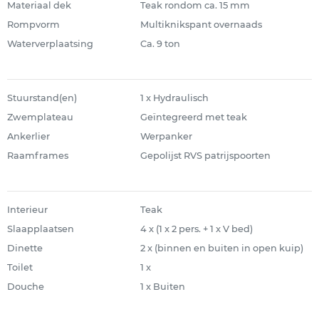
Materiaal dek
Teak rondom ca. 15 mm
Rompvorm
Multiknikspant overnaads
Waterverplaatsing
Ca. 9 ton
Stuurstand(en)
1 x Hydraulisch
Zwemplateau
Geïntegreerd met teak
Ankerlier
Werpanker
Raamframes
Gepolijst RVS patrijspoorten
Interieur
Teak
Slaapplaatsen
4 x (1 x 2 pers. + 1 x V bed)
Dinette
2 x (binnen en buiten in open kuip)
Toilet
1 x
Douche
1 x Buiten