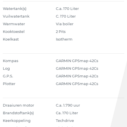
Watertank(s)
C.a. 170 Liter
Vuilwatertank
C. 170 Liter
Warmwater
Via boiler
Kooktoestel
2 Pits
Koelkast
Isotherm
Kompas
GARMIN GPSmap 42Cs
Log
GARMIN GPSmap 42Cs
G.P.S.
GARMIN GPSmap 42Cs
Plotter
GARMIN GPSmap 42Cs
Draaiuren motor
C.a. 1.790 uur
Brandstoftank(s)
Ca. 170 Liter
Keerkoppeling
Techdrive