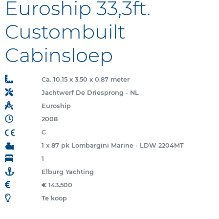
Euroship 33,3ft.
Custombuilt
Cabinsloep
Ca. 10.15 x 3.50 x 0.87 meter
Jachtwerf De Driesprong - NL
Euroship
2008
C
1 x 87 pk Lombargini Marine - LDW 2204MT
1
Elburg Yachting
€ 143.500
Te koop