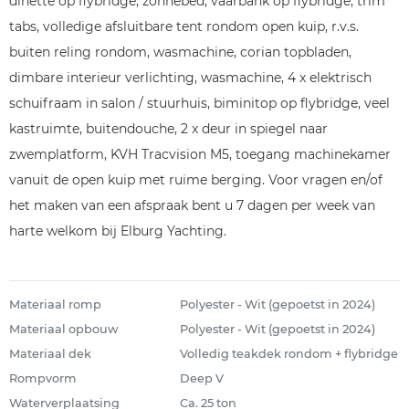
dinette op flybridge, zonnebed, vaarbank op flybridge, trim
tabs, volledige afsluitbare tent rondom open kuip, r.v.s.
buiten reling rondom, wasmachine, corian topbladen,
dimbare interieur verlichting, wasmachine, 4 x elektrisch
schuifraam in salon / stuurhuis, biminitop op flybridge, veel
kastruimte, buitendouche, 2 x deur in spiegel naar
zwemplatform, KVH Tracvision M5, toegang machinekamer
vanuit de open kuip met ruime berging. Voor vragen en/of
het maken van een afspraak bent u 7 dagen per week van
harte welkom bij Elburg Yachting.
Materiaal romp
Polyester - Wit (gepoetst in 2024)
Materiaal opbouw
Polyester - Wit (gepoetst in 2024)
Materiaal dek
Volledig teakdek rondom + flybridge
Rompvorm
Deep V
Waterverplaatsing
Ca. 25 ton