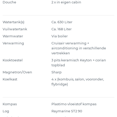
Douche
2 x in eigen cabin
Watertank(s)
Ca. 630 Liter
Vuilwatertank
Ca. 168 Liter
Warmwater
Via boiler
Verwarming
Cruisair verwarming +
airconditioning in verschillende
vertrekken
Kooktoestel
3 pits keramisch Keyton + corian
topblad
Magnetron/Oven
Sharp
Koelkast
4 x (kombuis, salon, vooronder,
flybridge)
Kompas
Plastimo vloeistof kompas
Log
Raymarine ST2 90