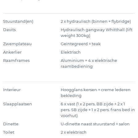
Stuurstand(en)
2 x hydraulisch (binnen + flybridge)
Davits
Hydraulisch gangway Whitthall (lift
weight 300kg)
Zwemplateau
Geïntegreerd + teak
Ankerlier
Elektrisch
Raamframes
Aluminium + 4 x elektrische
raambediening
Interieur
Hoogglans kersen + creme lederen
bekleding
Slaapplaatsen
6 x vast (1 x 2 pers. BB zijde + 2 x 1
pers. SB zijde + 1 x 2 pers. frans bed in
voorhut)
Dinette
U-dinette naast stuurstand + salon
Toilet
2 x elektrisch