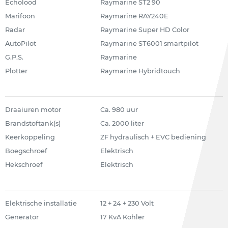
Echolood
Raymarine ST2 90
Marifoon
Raymarine RAY240E
Radar
Raymarine Super HD Color
AutoPilot
Raymarine ST6001 smartpilot
G.P.S.
Raymarine
Plotter
Raymarine Hybridtouch
Draaiuren motor
Ca. 980 uur
Brandstoftank(s)
Ca. 2000 liter
Keerkoppeling
ZF hydraulisch + EVC bediening
Boegschroef
Elektrisch
Hekschroef
Elektrisch
Elektrische installatie
12 + 24 + 230 Volt
Generator
17 KvA Kohler