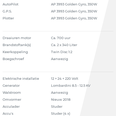
AutoPilot
AP 3993 Golden Gyro, 350W
G.P.S.
AP 3993 Golden Gyro, 350W
Plotter
AP 3993 Golden Gyro, 350W
Draaiuren motor
Ca. 700 uur
Brandstoftank(s)
Ca. 2 x 340 Liter
Keerkoppeling
Twin Disc 1:2
Boegschroef
Aanwezig
Elektrische installatie
12 + 24 + 220 Volt
Generator
Lombardini 8.5 - 12.5 KV
Walstroom
Aanwezig
Omvormer
Nieuw 2018
Acculader
Studer
Accu's
Studer (4 x)