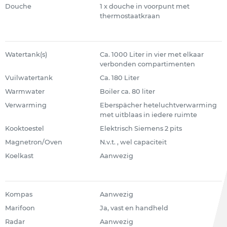
Douche
1 x douche in voorpunt met
thermostaatkraan
Watertank(s)
Ca. 1000 Liter in vier met elkaar
verbonden compartimenten
Vuilwatertank
Ca. 180 Liter
Warmwater
Boiler ca. 80 liter
Verwarming
Eberspächer heteluchtverwarming
met uitblaas in iedere ruimte
Kooktoestel
Elektrisch Siemens 2 pits
Magnetron/Oven
N.v.t. , wel capaciteit
Koelkast
Aanwezig
Kompas
Aanwezig
Marifoon
Ja, vast en handheld
Radar
Aanwezig