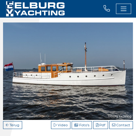
Terug
Video
Foto's
Pdf
Contact