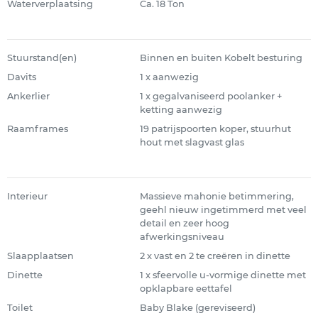
Waterverplaatsing
Ca. 18 Ton
Stuurstand(en)
Binnen en buiten Kobelt besturing
Davits
1 x aanwezig
Ankerlier
1 x gegalvaniseerd poolanker +
ketting aanwezig
Raamframes
19 patrijspoorten koper, stuurhut
hout met slagvast glas
Interieur
Massieve mahonie betimmering,
geehl nieuw ingetimmerd met veel
detail en zeer hoog
afwerkingsniveau
Slaapplaatsen
2 x vast en 2 te creëren in dinette
Dinette
1 x sfeervolle u-vormige dinette met
opklapbare eettafel
Toilet
Baby Blake (gereviseerd)