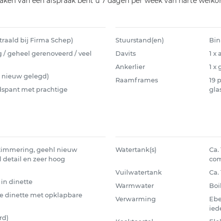
maken van een afspraak bent u 7 dagen per week van harte welko
traald bij Firma Schep)
Stuurstand(en)
Bin
/ geheel gerenoveerd / veel
Davits
1 x
Ankerlier
1 x
l nieuw gelegd)
Raamframes
19 
spant met prachtige
gla
timmering, geehl nieuw
Watertank(s)
Ca.
detail en zeer hoog
co
Vuilwatertank
Ca. 
 in dinette
Warmwater
Boil
ige dinette met opklapbare
Verwarming
Ebe
ied
rd)