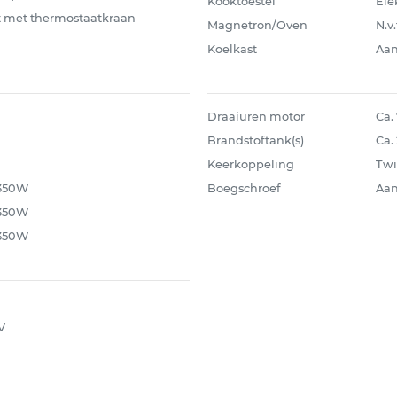
Kooktoestel
Ele
nt met thermostaatkraan
Magnetron/Oven
N.v.
Koelkast
Aa
Draaiuren motor
Ca.
Brandstoftank(s)
Ca. 
Keerkoppeling
Twi
 350W
Boegschroef
Aa
 350W
 350W
V