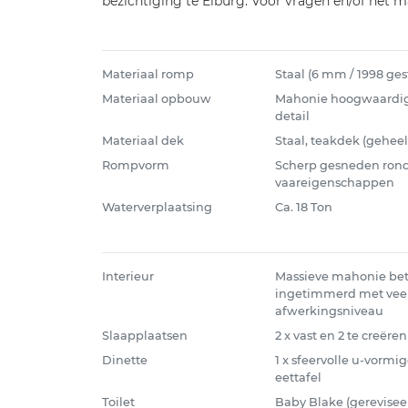
bezichtiging te Elburg. Voor vragen en/of het 
Materiaal romp
Staal (6 mm / 1998 ges
Materiaal opbouw
Mahonie hoogwaardig 
detail
Materiaal dek
Staal, teakdek (gehee
Rompvorm
Scherp gesneden rond
vaareigenschappen
Waterverplaatsing
Ca. 18 Ton
Interieur
Massieve mahonie be
ingetimmerd met veel 
afwerkingsniveau
Slaapplaatsen
2 x vast en 2 te creëren
Dinette
1 x sfeervolle u-vorm
eettafel
Toilet
Baby Blake (gerevisee