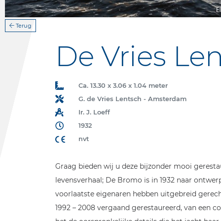
Terug
De Vries Len
Ca. 13.30 x 3.06 x 1.04 meter
G. de Vries Lentsch - Amsterdam
Ir. J. Loeff
1932
nvt
Graag bieden wij u deze bijzonder mooi geresta
levensverhaal; De Bromo is in 1932 naar ontwer
voorlaatste eigenaren hebben uitgebreid gerech
1992 – 2008 vergaand gerestaureerd, van een c