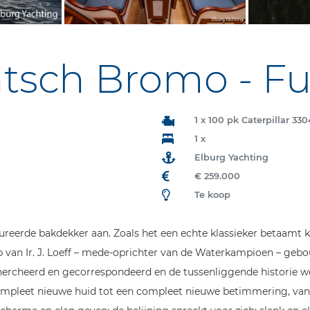
tsch Bromo - Full
1 x 100 pk Caterpillar 33
1 x
Elburg Yachting
€ 259.000
Te koop
ureerde bakdekker aan. Zoals het een echte klassieker betaamt k
p van Ir. J. Loeff – mede-oprichter van de Waterkampioen – geb
ercheerd en gecorrespondeerd en de tussenliggende historie we
ompleet nieuwe huid tot een compleet nieuwe betimmering, van 