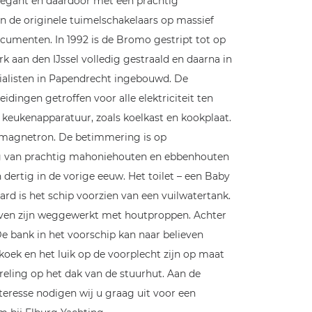
 elegant en daardoor met een prachtig
an de originele tuimelschakelaars op massief
cumenten. In 1992 is de Bromo gestript tot op
 aan den IJssel volledig gestraald en daarna in
ialisten in Papendrecht ingebouwd. De
dingen getroffen voor alle elektriciteit ten
 keukenapparatuur, zoals koelkast en kookplaat.
f magnetron. De betimmering is op
g van prachtig mahoniehouten en ebbenhouten
 dertig in de vorige eeuw. Het toilet – een Baby
ard is het schip voorzien van een vuilwatertank.
roeven zijn weggewerkt met houtproppen. Achter
e bank in het voorschip kan naar believen
koek en het luik op de voorplecht zijn op maat
reling op het dak van de stuurhut. Aan de
teresse nodigen wij u graag uit voor een