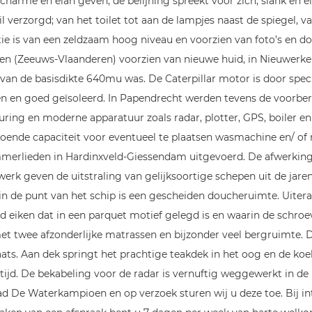
r charme en elan geven; de belijning spreekt voor zich; slank en
 verzorgd; van het toilet tot aan de lampjes naast de spiegel, v
e is van een zeldzaam hoog niveau en voorzien van foto’s en do
en (Zeeuws-Vlaanderen) voorzien van nieuwe huid, in Nieuwerkerk
n de basisdikte 640mu was. De Caterpillar motor is door spec
n en goed geïsoleerd. In Papendrecht werden tevens de voorberei
ing en moderne apparatuur zoals radar, plotter, GPS, boiler en
oende capaciteit voor eventueel te plaatsen wasmachine en/ o
merlieden in Hardinxveld-Giessendam uitgevoerd. De afwerkin
erk geven de uitstraling van gelijksoortige schepen uit de jaren
 in de punt van het schip is een gescheiden doucheruimte. Uitera
oud eiken dat in een parquet motief gelegd is en waarin de sch
t twee afzonderlijke matrassen en bijzonder veel bergruimte. D
ts. Aan dek springt het prachtige teakdek in het oog en de koe
ijd. De bekabeling voor de radar is vernuftig weggewerkt in de 
ad De Waterkampioen en op verzoek sturen wij u deze toe. Bij in