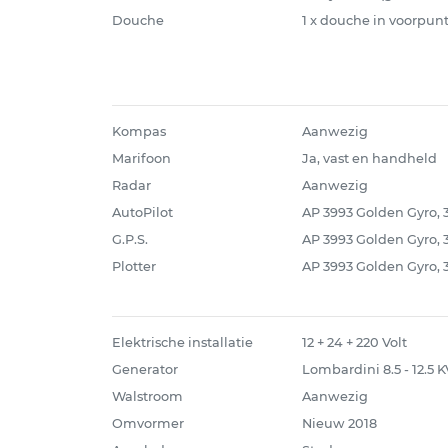
Douche
1 x douche in voorpu
Kompas
Aanwezig
Marifoon
Ja, vast en handheld
Radar
Aanwezig
AutoPilot
AP 3993 Golden Gyro,
G.P.S.
AP 3993 Golden Gyro,
Plotter
AP 3993 Golden Gyro,
Elektrische installatie
12 + 24 + 220 Volt
Generator
Lombardini 8.5 - 12.5 K
Walstroom
Aanwezig
Omvormer
Nieuw 2018