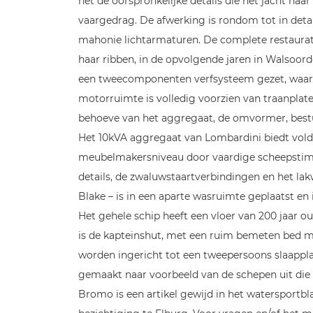
het de oorspronkelijke details die het jacht haa
vaargedrag. De afwerking is rondom tot in detail
mahonie lichtarmaturen. De complete restaurati
haar ribben, in de opvolgende jaren in Walsoord
een tweecomponenten verfsysteem gezet, waarva
motorruimte is volledig voorzien van traanplate
behoeve van het aggregaat, de omvormer, bestur
Het 10kVA aggregaat van Lombardini biedt vold
meubelmakersniveau door vaardige scheepstim
details, de zwaluwstaartverbindingen en het lakw
Blake – is in een aparte wasruimte geplaatst en
Het gehele schip heeft een vloer van 200 jaar 
is de kapteinshut, met een ruim bemeten bed me
worden ingericht tot een tweepersoons slaapplaa
gemaakt naar voorbeeld van de schepen uit die t
Bromo is een artikel gewijd in het watersportbl