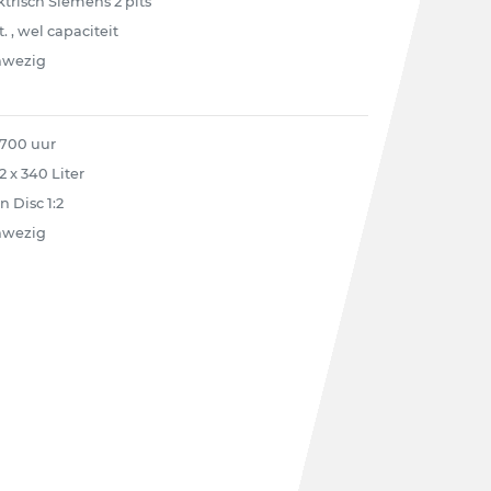
ktrisch Siemens 2 pits
t. , wel capaciteit
nwezig
 700 uur
2 x 340 Liter
n Disc 1:2
nwezig