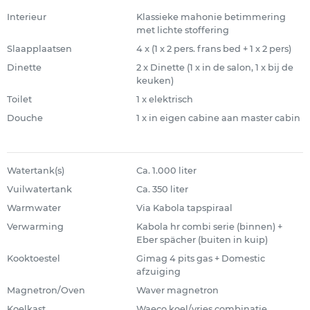
Interieur
Klassieke mahonie betimmering
met lichte stoffering
Slaapplaatsen
4 x (1 x 2 pers. frans bed + 1 x 2 pers)
Dinette
2 x Dinette (1 x in de salon, 1 x bij de
keuken)
Toilet
1 x elektrisch
Douche
1 x in eigen cabine aan master cabin
Watertank(s)
Ca. 1.000 liter
Vuilwatertank
Ca. 350 liter
Warmwater
Via Kabola tapspiraal
Verwarming
Kabola hr combi serie (binnen) +
Eber spächer (buiten in kuip)
Kooktoestel
Gimag 4 pits gas + Domestic
afzuiging
Magnetron/Oven
Waver magnetron
Koelkast
Waeco koel/vries combinatie