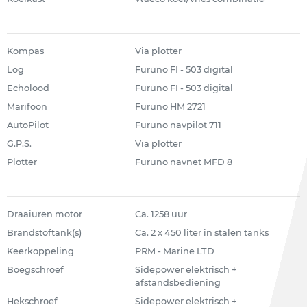
Kompas
Via plotter
Log
Furuno FI - 503 digital
Echolood
Furuno FI - 503 digital
Marifoon
Furuno HM 2721
AutoPilot
Furuno navpilot 711
G.P.S.
Via plotter
Plotter
Furuno navnet MFD 8
Draaiuren motor
Ca. 1258 uur
Brandstoftank(s)
Ca. 2 x 450 liter in stalen tanks
Keerkoppeling
PRM - Marine LTD
Boegschroef
Sidepower elektrisch +
afstandsbediening
Hekschroef
Sidepower elektrisch +