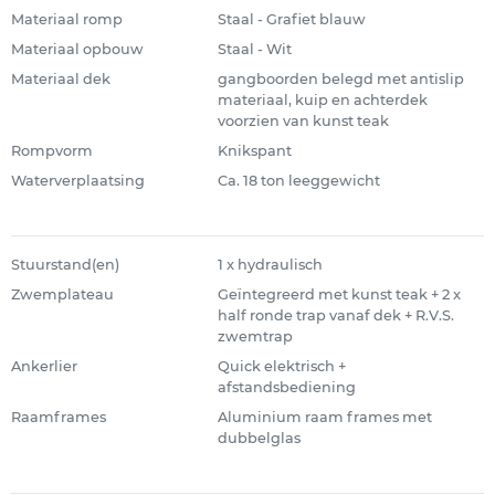
Materiaal romp
Staal - Grafiet blauw
Materiaal opbouw
Staal - Wit
Materiaal dek
gangboorden belegd met antislip
materiaal, kuip en achterdek
voorzien van kunst teak
Rompvorm
Knikspant
Waterverplaatsing
Ca. 18 ton leeggewicht
Stuurstand(en)
1 x hydraulisch
Zwemplateau
Geïntegreerd met kunst teak + 2 x
half ronde trap vanaf dek + R.V.S.
zwemtrap
Ankerlier
Quick elektrisch +
afstandsbediening
Raamframes
Aluminium raam frames met
dubbelglas