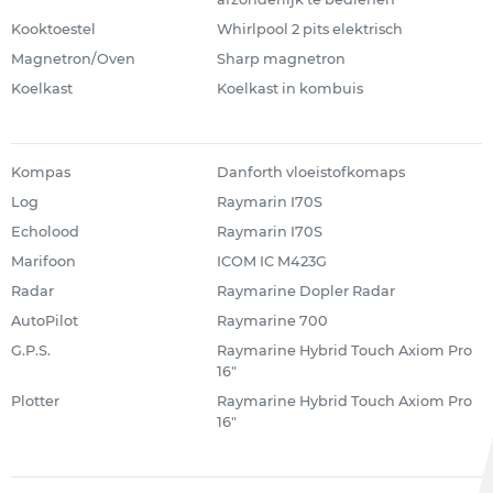
Kooktoestel
Whirlpool 2 pits elektrisch
Magnetron/Oven
Sharp magnetron
Koelkast
Koelkast in kombuis
Kompas
Danforth vloeistofkomaps
Log
Raymarin I70S
Echolood
Raymarin I70S
Marifoon
ICOM IC M423G
Radar
Raymarine Dopler Radar
AutoPilot
Raymarine 700
G.P.S.
Raymarine Hybrid Touch Axiom Pro
16"
Plotter
Raymarine Hybrid Touch Axiom Pro
16"