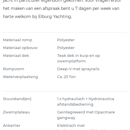
jacht in particulier eigendom gekomen. Voor vragen en/of
het maken van een afspraak bent u 7 dagen per week van
harte welkom bij Elburg Yachting.
Materiaal romp
Polyester
Materiaal opbouw
Polyester
Materiaal dek
Teak dek in kuip en op
zwemplatform
Rompvorm
Deep-V met sprayrails
Waterverplaatsing
Ca. 23 Ton
Stuurstand(en)
1 x hydraulisch + Hydronautica
afstandsbediening
Zwemplateau
Geintegreeerd met Opacmare
gangway
Ankerlier
Elektrisch met