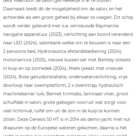
deur waardoor de salon gemakkelijk is af te sluiten.
Daarnaast biedt dit de mogelijkheid om de salon, en het
achterdek als een groot geheel bij elkaar te voegen. Dit schip
wordt verder geleverd met o.a: vernieuwde Raymarine
navigatie apparatuur (2023), verlichting aan boord veranderd
naar LED (2024), salonbank welke om te bouwen is naar een
2 persoons bed, Hydronautica afstandsbediening (2024),
motorservice (2025), nieuwe kussen set met Bentley stiksels
in kuip en op zonnedek (2024), Miele ijskast met vriesvak
(2024), Bose geluidsinstallatie, onderwaterverlichting, vrije
doorloop naar zwemplatform, 2 x zwemtrap, hydraulisch
machinekamer luik, Bennet trimtabs, laminaat vloer, groot
schuifdak in salon, grote gebogen voorruit wat zorgt voor
veel lichtinval, luifel om uit de zon in de kuip te kunnen
zitten. Deze Genesis 50 HT is in 2014 als demo-jacht met nul
draaiuren op de Europese wateren gekomen, daarna is het