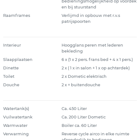
bedieningsmogelijkheid op voordek
en bij stuurstand
Raamframes
Verlijmd in opbouw met r.v.s
patrijspoorten
Interieur
Hoogglans peren met lederen
bekleding
Slaapplaatsen
6 x (1 x 2 pers. frans bed + 4 x 1 pers.)
Dinette
2 x ( 1 x in salon + 1 x op achterdek)
Toilet
2 x Dometic elektrisch
Douche
2 x + buitendouche
Watertank(s)
Ca. 450 Liter
Vuilwatertank
Ca. 200 Liter Dometic
Warmwater
Boiler ca. 60 Liter
Verwarming
Reverse cycle airco in elke ruimte
afzonderlijk te bedienen