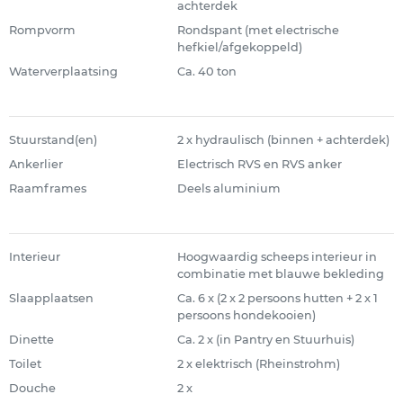
achterdek
Rompvorm
Rondspant (met electrische
hefkiel/afgekoppeld)
Waterverplaatsing
Ca. 40 ton
Stuurstand(en)
2 x hydraulisch (binnen + achterdek)
Ankerlier
Electrisch RVS en RVS anker
Raamframes
Deels aluminium
Interieur
Hoogwaardig scheeps interieur in
combinatie met blauwe bekleding
Slaapplaatsen
Ca. 6 x (2 x 2 persoons hutten + 2 x 1
persoons hondekooien)
Dinette
Ca. 2 x (in Pantry en Stuurhuis)
Toilet
2 x elektrisch (Rheinstrohm)
Douche
2 x