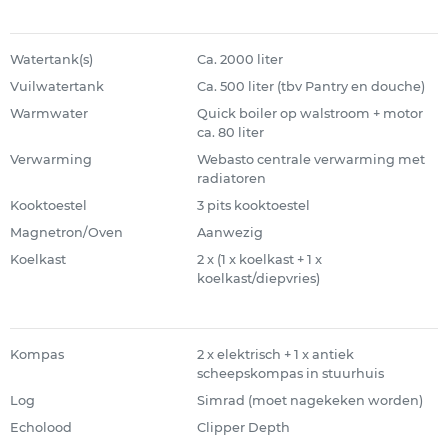
Watertank(s)
Ca. 2000 liter
Vuilwatertank
Ca. 500 liter (tbv Pantry en douche)
Warmwater
Quick boiler op walstroom + motor
ca. 80 liter
Verwarming
Webasto centrale verwarming met
radiatoren
Kooktoestel
3 pits kooktoestel
Magnetron/Oven
Aanwezig
Koelkast
2 x (1 x koelkast + 1 x
koelkast/diepvries)
Kompas
2 x elektrisch + 1 x antiek
scheepskompas in stuurhuis
Log
Simrad (moet nagekeken worden)
Echolood
Clipper Depth