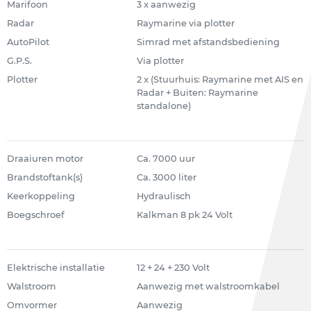
Marifoon
3 x aanwezig
Radar
Raymarine via plotter
AutoPilot
Simrad met afstandsbediening
G.P.S.
Via plotter
Plotter
2 x (Stuurhuis: Raymarine met AIS en
Radar + Buiten: Raymarine
standalone)
Draaiuren motor
Ca. 7000 uur
Brandstoftank(s)
Ca. 3000 liter
Keerkoppeling
Hydraulisch
Boegschroef
Kalkman 8 pk 24 Volt
Elektrische installatie
12 + 24 + 230 Volt
Walstroom
Aanwezig met walstroomkabel
Omvormer
Aanwezig