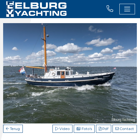
Terug
Video
Foto's
Pdf
Contact