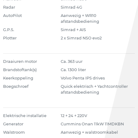
Radar
Simrad 4G
AutoPilot
Aanwezig + WR10
afstandsbediening
G.P.S.
Simrad + AIS
Plotter
2 x Simrad NSO evo2
Draaiuren motor
Ca. 363 uur
Brandstoftank(s)
Ca. 1300 liter
Keerkoppeling
Volvo Penta IPS drives
Boegschroef
Quick elektrisch + Yachtcontroller
afstandsbediening
Elektrische installatie
12 + 24 + 220V
Generator
Cummins Onan 11kW 11MDKBN
Walstroom
Aanwezig + walstroomkabel