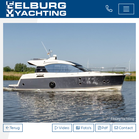
Terug
Video
Foto's
Pdf
Contact