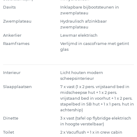
Davits
Inklapbare bijbootsteunen in
zwemplateau
Zwemplateau
Hydraulisch afzinkbaar
zwemplateau
Ankerlier
Lewmar elektrisch
Raamframes
Verlijmd in cascoframe met getint
glas
Interieur
Licht houten modern
scheepsinterieur
Slaapplaatsen
7 x vast (1 x 2 pers. vrijstaand bed in
midscheepse hut + 1 x 2 pers.
vrijstaand bed in voorhut + 1 x 2 pers.
stapelbed in SB hut + 1 x 1 pers. hut in
achtership)
Dinette
3 x vast (tafel op flybridge elektrisch
in hoogte verstelbaar)
Toilet
2 x Vacuflush + 1 x in crew cabin