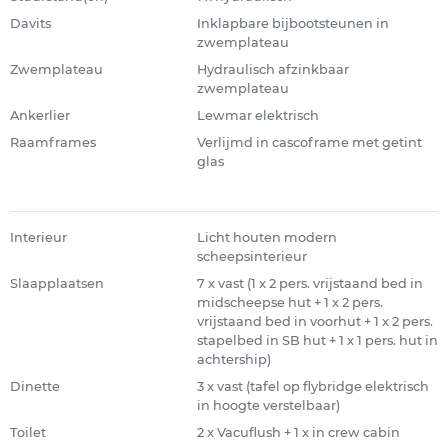
Davits
Inklapbare bijbootsteunen in
zwemplateau
Zwemplateau
Hydraulisch afzinkbaar
zwemplateau
Ankerlier
Lewmar elektrisch
Raamframes
Verlijmd in cascoframe met getint
glas
Interieur
Licht houten modern
scheepsinterieur
Slaapplaatsen
7 x vast (1 x 2 pers. vrijstaand bed in
midscheepse hut + 1 x 2 pers.
vrijstaand bed in voorhut + 1 x 2 pers.
stapelbed in SB hut + 1 x 1 pers. hut in
achtership)
Dinette
3 x vast (tafel op flybridge elektrisch
in hoogte verstelbaar)
Toilet
2 x Vacuflush + 1 x in crew cabin