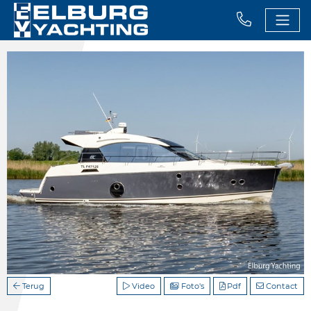
Terug
Video
Foto's
Pdf
Contact