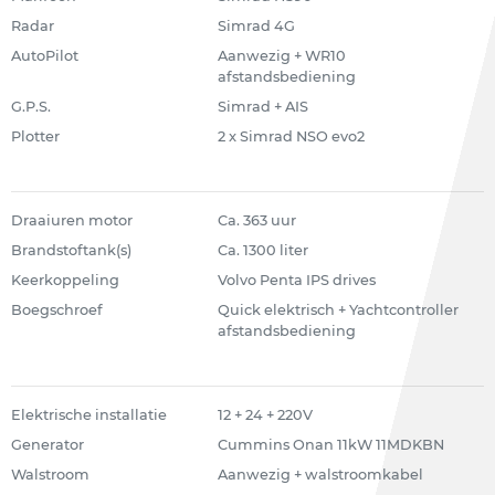
Radar
Simrad 4G
AutoPilot
Aanwezig + WR10
afstandsbediening
G.P.S.
Simrad + AIS
Plotter
2 x Simrad NSO evo2
Draaiuren motor
Ca. 363 uur
Brandstoftank(s)
Ca. 1300 liter
Keerkoppeling
Volvo Penta IPS drives
Boegschroef
Quick elektrisch + Yachtcontroller
afstandsbediening
Elektrische installatie
12 + 24 + 220V
Generator
Cummins Onan 11kW 11MDKBN
Walstroom
Aanwezig + walstroomkabel