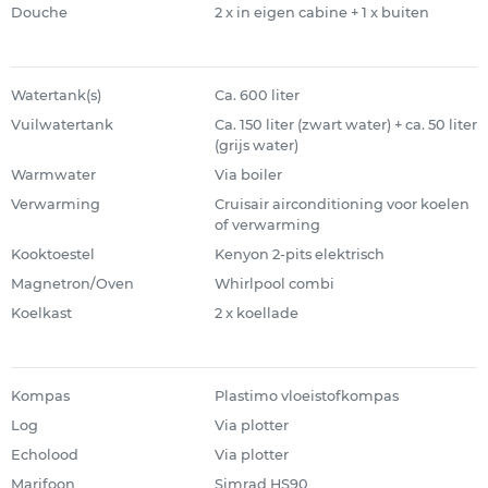
Douche
2 x in eigen cabine + 1 x buiten
Watertank(s)
Ca. 600 liter
Vuilwatertank
Ca. 150 liter (zwart water) + ca. 50 liter
(grijs water)
Warmwater
Via boiler
Verwarming
Cruisair airconditioning voor koelen
of verwarming
Kooktoestel
Kenyon 2-pits elektrisch
Magnetron/Oven
Whirlpool combi
Koelkast
2 x koellade
Kompas
Plastimo vloeistofkompas
Log
Via plotter
Echolood
Via plotter
Marifoon
Simrad HS90