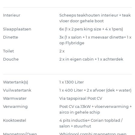
Interieur
Scheeps teakhouten interieur + teak
vloer door gehele boot
Slaapplaatsen
6x (1 x 2 pers king size + 4 x 1pers)
Dinette
3x (1 x salon + 1 x meevaar dinette+ 1 x
op Flybridge
Toilet
2 x
Douche
2 x in eigen cabin + 1 x achterdek
Watertank(s)
1 x 1300 Liter
Vuilwatertank
1 x 400 Liter + 2 x afvoer (dek + water)
Warmwater
Via tapspiraal Post CV
Verwarming
Post CV ca.13kW + vloerverwarming +
airco in gehele schip
Kooktoestel
4 pits inductie+ Corian topblad /
salon + stuurhut
Magnetron/Oven
Whirlpool combi magnetron oven