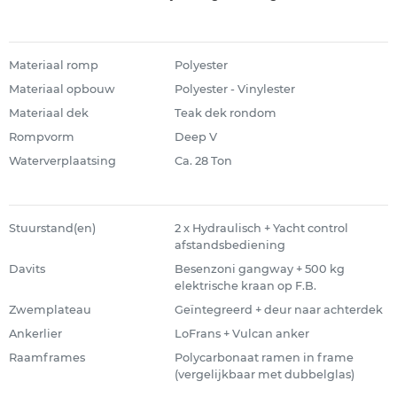
Materiaal romp
Polyester
Materiaal opbouw
Polyester - Vinylester
Materiaal dek
Teak dek rondom
Rompvorm
Deep V
Waterverplaatsing
Ca. 28 Ton
Stuurstand(en)
2 x Hydraulisch + Yacht control
afstandsbediening
Davits
Besenzoni gangway + 500 kg
elektrische kraan op F.B.
Zwemplateau
Geïntegreerd + deur naar achterdek
Ankerlier
LoFrans + Vulcan anker
Raamframes
Polycarbonaat ramen in frame
(vergelijkbaar met dubbelglas)