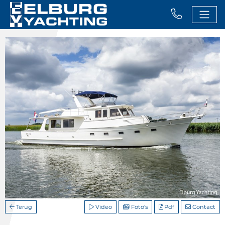
Terug
Video
Foto's
Pdf
Contact