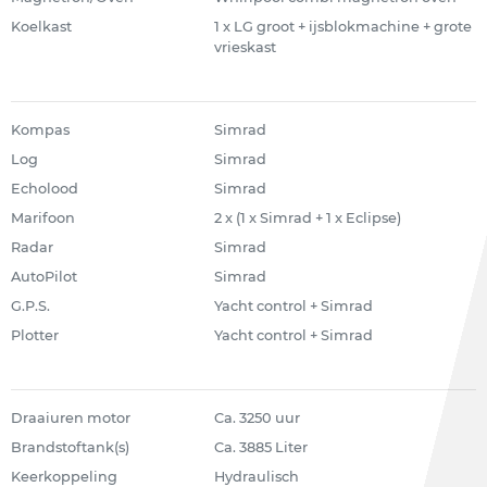
Koelkast
1 x LG groot + ijsblokmachine + grote
vrieskast
Kompas
Simrad
Log
Simrad
Echolood
Simrad
Marifoon
2 x (1 x Simrad + 1 x Eclipse)
Radar
Simrad
AutoPilot
Simrad
G.P.S.
Yacht control + Simrad
Plotter
Yacht control + Simrad
Draaiuren motor
Ca. 3250 uur
Brandstoftank(s)
Ca. 3885 Liter
Keerkoppeling
Hydraulisch