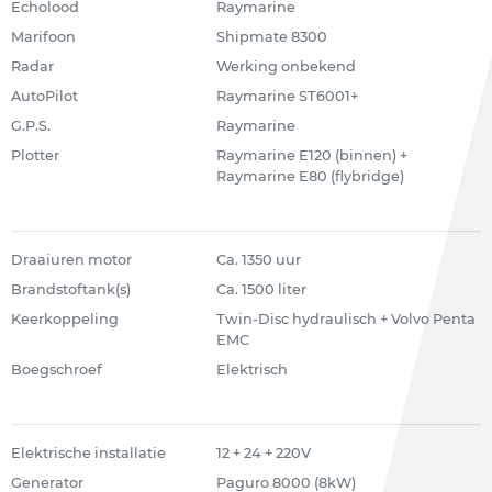
Echolood
Raymarine
Marifoon
Shipmate 8300
Radar
Werking onbekend
AutoPilot
Raymarine ST6001+
G.P.S.
Raymarine
Plotter
Raymarine E120 (binnen) +
Raymarine E80 (flybridge)
Draaiuren motor
Ca. 1350 uur
Brandstoftank(s)
Ca. 1500 liter
Keerkoppeling
Twin-Disc hydraulisch + Volvo Penta
EMC
Boegschroef
Elektrisch
Elektrische installatie
12 + 24 + 220V
Generator
Paguro 8000 (8kW)