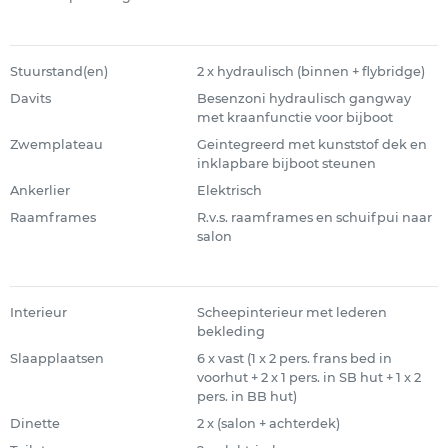
Stuurstand(en)
2 x hydraulisch (binnen + flybridge)
Davits
Besenzoni hydraulisch gangway
met kraanfunctie voor bijboot
Zwemplateau
Geintegreerd met kunststof dek en
inklapbare bijboot steunen
Ankerlier
Elektrisch
Raamframes
R.v.s. raamframes en schuifpui naar
salon
Interieur
Scheepinterieur met lederen
bekleding
Slaapplaatsen
6 x vast (1 x 2 pers. frans bed in
voorhut + 2 x 1 pers. in SB hut + 1 x 2
pers. in BB hut)
Dinette
2 x (salon + achterdek)