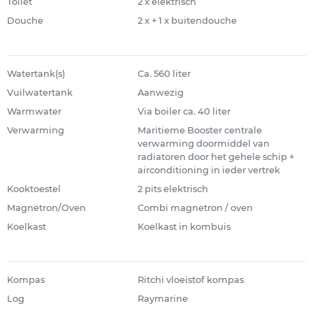
Toilet
2 x elektrisch
Douche
2 x + 1 x buitendouche
Watertank(s)
Ca. 560 liter
Vuilwatertank
Aanwezig
Warmwater
Via boiler ca. 40 liter
Verwarming
Maritieme Booster centrale
verwarming doormiddel van
radiatoren door het gehele schip +
airconditioning in ieder vertrek
Kooktoestel
2 pits elektrisch
Magnetron/Oven
Combi magnetron / oven
Koelkast
Koelkast in kombuis
Kompas
Ritchi vloeistof kompas
Log
Raymarine