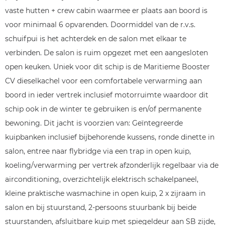
vaste hutten + crew cabin waarmee er plaats aan boord is
voor minimaal 6 opvarenden. Doormiddel van de r.v.s.
schuifpui is het achterdek en de salon met elkaar te
verbinden. De salon is ruim opgezet met een aangesloten
open keuken. Uniek voor dit schip is de Maritieme Booster
CV dieselkachel voor een comfortabele verwarming aan
boord in ieder vertrek inclusief motorruimte waardoor dit
schip ook in de winter te gebruiken is en/of permanente
bewoning. Dit jacht is voorzien van: Geïntegreerde
kuipbanken inclusief bijbehorende kussens, ronde dinette in
salon, entree naar flybridge via een trap in open kuip,
koeling/verwarming per vertrek afzonderlijk regelbaar via de
airconditioning, overzichtelijk elektrisch schakelpaneel,
kleine praktische wasmachine in open kuip, 2 x zijraam in
salon en bij stuurstand, 2-persoons stuurbank bij beide
stuurstanden, afsluitbare kuip met spiegeldeur aan SB zijde,