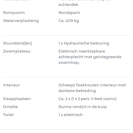
achterdek
Rompvorm
Rondspant
Waterverplaatsing
Ca. 409 kg
Stuurstand(en)
1 x Hydraulische besturing
Zwemplateau
Elektrisch neerklapbare
achterplecht met geïntegreerde
zwemtrap,
Interieur
Scheeps Teakhouten interieur met
donkere bekleding
Slaapplaatsen
Ca. 2 x (1 x 2 pers. V bed voorin)
Dinette
Ruime rondzit in de kuip
Toilet
1 x elektrisch