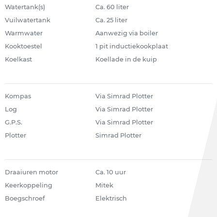
Watertank(s)
Ca. 60 liter
Vuilwatertank
Ca. 25 liter
Warmwater
Aanwezig via boiler
Kooktoestel
1 pit inductiekookplaat
Koelkast
Koellade in de kuip
Kompas
Via Simrad Plotter
Log
Via Simrad Plotter
G.P.S.
Via Simrad Plotter
Plotter
Simrad Plotter
Draaiuren motor
Ca. 10 uur
Keerkoppeling
Mitek
Boegschroef
Elektrisch