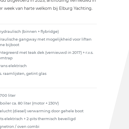
d uitgevoerd in 2025, antifouling vernieuwd in
er week van harte welkom bij Elburg Yachting.
 hydraulisch (binnen + flybridge)
raulische gangway met mogelijkheid voor liften
ine bijboot
ntegreerd met teak dek (vernieuwd in 2017) + r.v.s.
emtrap
rans elektrisch
s. raamlijsten, getint glas
700 liter
boiler ca. 80 liter (motor + 230V)
elucht (diesel) verwarming door gehele boot
its elektrisch + 2-pits thermisch beveiligd
netron / oven combi