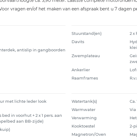
orvaarthoogte ca. 3,90 meter. Laatste complete motoronderhou
Voor vragen en/of het maken van een afspraak bent u 7 dagen p
Stuurstand(en)
2 x
Davits
Hyd
kle
hterdek, antislip in gangboorden
Zwemplateau
Geï
zw
Ankerlier
Lof
Raamframes
R.v.
ur met lichte leder look
Watertank(s)
Ca. 
Warmwater
Via 
ns bed in voorhut + 2 x 1 pers. aan
Verwarming
Het
stapelbed aan BB-zijde)
Kooktoestel
2-p
 kuip)
Magnetron/Oven
Mag