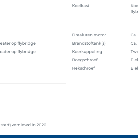
Koelkast
Koe
fly
Draaiuren motor
Ca.
ater op flybridge
Brandstoftank(s)
Ca. 
ater op flybridge
Keerkoppeling
Twi
Boegschroef
Ele
Hekschroef
Ele
 x start) verniewd in 2020