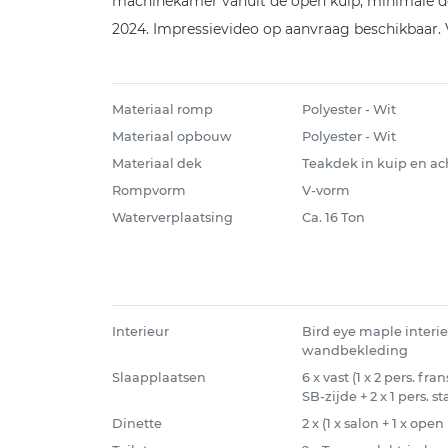
machinekamer vanuit de open kuip, minimale do
2024. Impressievideo op aanvraag beschikbaar. 
Materiaal romp
Polyester - Wit
Materiaal opbouw
Polyester - Wit
Materiaal dek
Teakdek in kuip en ac
Rompvorm
V-vorm
Waterverplaatsing
Ca. 16 Ton
Interieur
Bird eye maple interie
wandbekleding
Slaapplaatsen
6 x vast (1 x 2 pers. fra
SB-zijde + 2 x 1 pers. 
Dinette
2 x (1 x salon + 1 x open