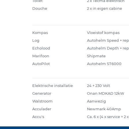
Toilet
2 x Tecma elektrisch
Douche
2 x in eigen cabine
Kompas
Vloeistof kompas
Log
Autohelm Speed + repe
Echolood
Autohelm Depth + repe
Marifoon
Shipmate
AutoPilot
Autohelm ST6000
Elektrische installatie
24 + 230 Volt
Generator
Onan MDKAD 12kW
Walstroom
Aanwezig
Acculader
Newmark 40Amp
Accu's
Ca. 6 x (4 x service + 2