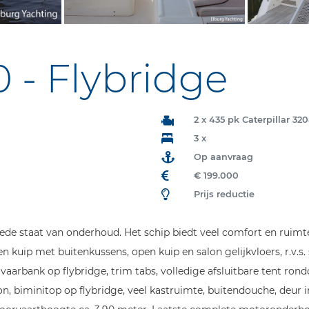
 - Flybridge
2 x 435 pk Caterpillar 32
3 x
Op aanvraag
€ 199.000
Prijs reductie
oede staat van onderhoud. Het schip biedt veel comfort en ruimt
en kuip met buitenkussens, open kuip en salon gelijkvloers, r.v.s. 
, vaarbank op flybridge, trim tabs, volledige afsluitbare tent 
alon, biminitop op flybridge, veel kastruimte, buitendouche, deu