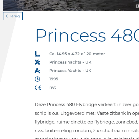
Terug
Princess 480
Ca. 14.95 x 4.32 x 1.20 meter
Princess Yachts - UK
Princess Yachts - UK
1995
nvt
Deze Princess 480 Flybridge verkeert in zeer g
schip is o.a. uitgevoerd met: Vaste zitbank in op
flybridge, ruime dinette op flybridge, zonnebed
r.v.s. buitenreling rondom, 2 x schuifraam in s