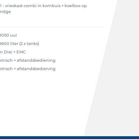
l - vrieskast combi in kombuis + koelbox op
bridge
 1050 uur
1600 liter (2 x tanks)
n Disc + EMC
ktrisch + afstandsbediening
ktrisch + afstandsbediening