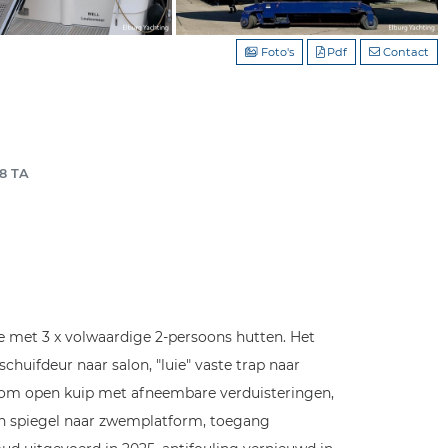
Foto's
Pdf
Contact
08 TA
e met 3 x volwaardige 2-persoons hutten. Het
schuifdeur naar salon, "luie" vaste trap naar
rondom open kuip met afneembare verduisteringen,
r in spiegel naar zwemplatform, toegang