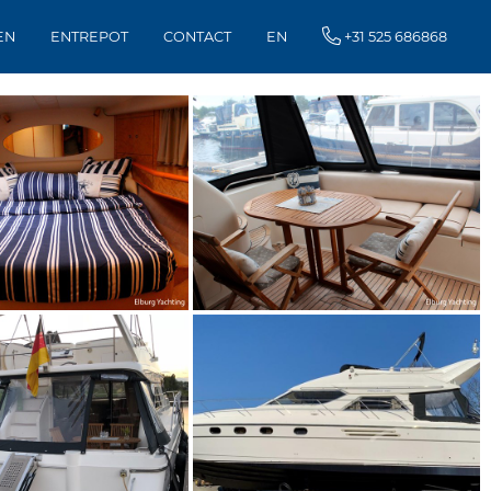
EN
ENTREPOT
CONTACT
EN
+31 525 686868