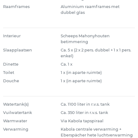
Raamframes
Aluminium raamframes met
dubbel glas
Interieur
Scheeps Mahonyhouten
betimmering
Slaapplaatsen
Ca. 5 x (2 x 2 pers. dubbel + 1 x 1 pers.
enkel)
Dinette
Ca. 1 x
Toilet
1 x (in aparte ruimte)
Douche
1 x (in aparte ruimte)
Watertank(s)
Ca. 1100 liter in r.v.s. tank
Vuilwatertank
Ca. 350 liter in r.v.s. tank
Warmwater
Via Kabola tapspiraal
Verwarming
Kabola centrale verwarming +
Eberspächer hete luchtverwarming