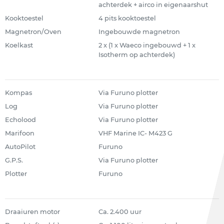
achterdek + airco in eigenaarshut
Kooktoestel
4 pits kooktoestel
Magnetron/Oven
Ingebouwde magnetron
Koelkast
2 x (1 x Waeco ingebouwd + 1 x
Isotherm op achterdek)
Kompas
Via Furuno plotter
Log
Via Furuno plotter
Echolood
Via Furuno plotter
Marifoon
VHF Marine IC- M423 G
AutoPilot
Furuno
G.P.S.
Via Furuno plotter
Plotter
Furuno
Draaiuren motor
Ca. 2.400 uur