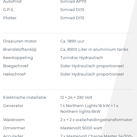
AutoPilot
Simrad AP70
G.P.S.
Simrad DI15
Plotter
Simrad DI15
Draaiuren motor
Ca. 1890 uur
Brandstoftank(s)
Ca. 8500 Liter in aluminium tanks
Keerkoppeling
Twindisc Hydraulisch
Boegschroef
Sider Hydraulisch proportioneel
Hekschroef
Sider Hydraulisch proportioneel
Elektrische installatie
12 + 24 + 230 Volt
Generator
1 x Northern Lights 16 kW + 1 x
Northern lights 6kW
Walstroom
2 x + 2 x walscheidingstransformator
Omvormer
Mastervolt 5000 watt
Acculader
2 x Mastervolt Charge Master 24/100-