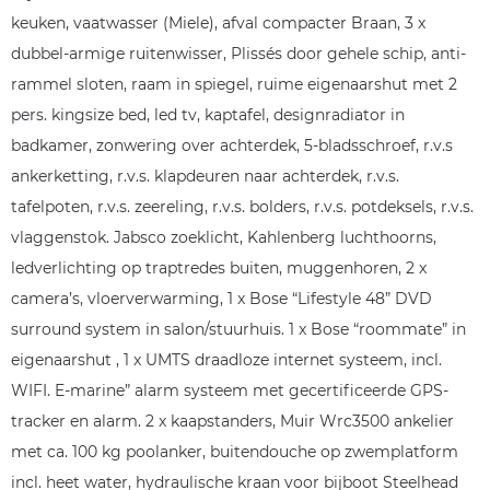
keuken, vaatwasser (Miele), afval compacter Braan, 3 x
dubbel-armige ruitenwisser, Plissés door gehele schip, anti-
rammel sloten, raam in spiegel, ruime eigenaarshut met 2
pers. kingsize bed, led tv, kaptafel, designradiator in
badkamer, zonwering over achterdek, 5-bladsschroef, r.v.s
ankerketting, r.v.s. klapdeuren naar achterdek, r.v.s.
tafelpoten, r.v.s. zeereling, r.v.s. bolders, r.v.s. potdeksels, r.v.s.
vlaggenstok. Jabsco zoeklicht, Kahlenberg luchthoorns,
ledverlichting op traptredes buiten, muggenhoren, 2 x
camera’s, vloerverwarming, 1 x Bose “Lifestyle 48” DVD
surround system in salon/stuurhuis. 1 x Bose “roommate” in
eigenaarshut , 1 x UMTS draadloze internet systeem, incl.
WIFI. E-marine” alarm systeem met gecertificeerde GPS-
tracker en alarm. 2 x kaapstanders, Muir Wrc3500 ankelier
met ca. 100 kg poolanker, buitendouche op zwemplatform
incl. heet water, hydraulische kraan voor bijboot Steelhead