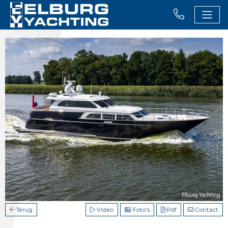
Terug
Video
Foto's
Pdf
Contact