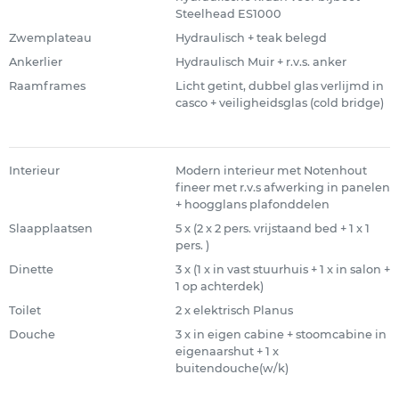
Steelhead ES1000
Zwemplateau
Hydraulisch + teak belegd
Ankerlier
Hydraulisch Muir + r.v.s. anker
Raamframes
Licht getint, dubbel glas verlijmd in
casco + veiligheidsglas (cold bridge)
Interieur
Modern interieur met Notenhout
fineer met r.v.s afwerking in panelen
+ hoogglans plafonddelen
Slaapplaatsen
5 x (2 x 2 pers. vrijstaand bed + 1 x 1
pers. )
Dinette
3 x (1 x in vast stuurhuis + 1 x in salon +
1 op achterdek)
Toilet
2 x elektrisch Planus
Douche
3 x in eigen cabine + stoomcabine in
eigenaarshut + 1 x
buitendouche(w/k)