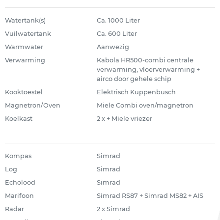
Watertank(s)
Ca. 1000 Liter
Vuilwatertank
Ca. 600 Liter
Warmwater
Aanwezig
Verwarming
Kabola HR500-combi centrale
verwarming, vloerverwarming +
airco door gehele schip
Kooktoestel
Elektrisch Kuppenbusch
Magnetron/Oven
Miele Combi oven/magnetron
Koelkast
2 x + Miele vriezer
Kompas
Simrad
Log
Simrad
Echolood
Simrad
Marifoon
Simrad RS87 + Simrad MS82 + AIS
Radar
2 x Simrad