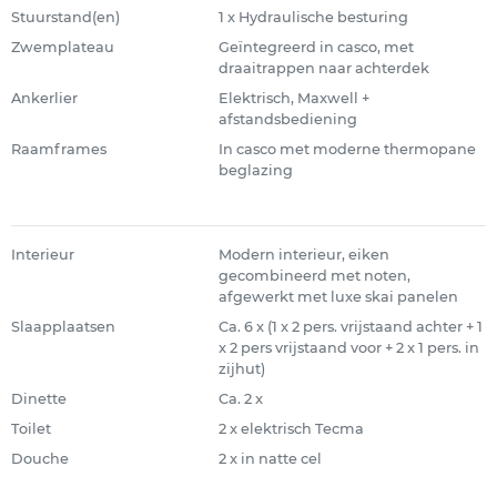
Stuurstand(en)
1 x Hydraulische besturing
Zwemplateau
Geïntegreerd in casco, met
draaitrappen naar achterdek
Ankerlier
Elektrisch, Maxwell +
afstandsbediening
Raamframes
In casco met moderne thermopane
beglazing
Interieur
Modern interieur, eiken
gecombineerd met noten,
afgewerkt met luxe skai panelen
Slaapplaatsen
Ca. 6 x (1 x 2 pers. vrijstaand achter + 1
x 2 pers vrijstaand voor + 2 x 1 pers. in
zijhut)
Dinette
Ca. 2 x
Toilet
2 x elektrisch Tecma
Douche
2 x in natte cel