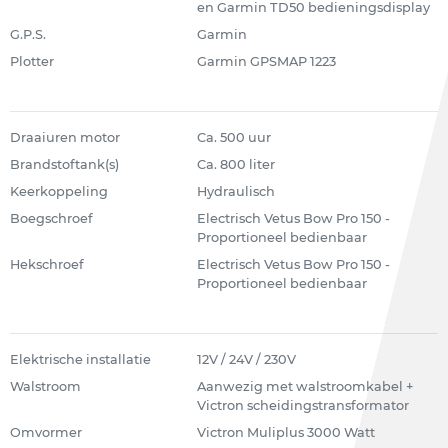
en Garmin TD50 bedieningsdisplay
G.P.S.
Garmin
Plotter
Garmin GPSMAP 1223
Draaiuren motor
Ca. 500 uur
Brandstoftank(s)
Ca. 800 liter
Keerkoppeling
Hydraulisch
Boegschroef
Electrisch Vetus Bow Pro 150 -
Proportioneel bedienbaar
Hekschroef
Electrisch Vetus Bow Pro 150 -
Proportioneel bedienbaar
Elektrische installatie
12V / 24V / 230V
Walstroom
Aanwezig met walstroomkabel +
Victron scheidingstransformator
Omvormer
Victron Muliplus 3000 Watt