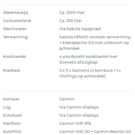
Watertank(s)
Ca. 1000 liter
Vuilwatertank
Ca. 350 liter
Warmwater
Via Kabola tapspiraal
Verwarming
Kabola HR400 centrale verwarming
+ Eberspächer D2 met uitstroom op
achterdek
Kooktoestel
4 pits Boretti kooktoestel met
Dometic afzuigkap
Koelkast
2 x (1 x Siemens in kombuis + 1 x
Vitrifrigo op achterdek)
Kompas
Garmin
Log
Via Garmin displays
Echolood
Via Garmin displays
Marifoon
Garmin VHF 315i
AutoPilot
Garmin GHC 50 + Garmin Reactor 40