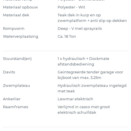
Materiaal opbouw
Polyester - Wit
Materiaal dek
Teak dek in kuip en op
zwemplatform + anti slip op dekken
Rompvorm
Deep - V met sprayrails
Waterverplaatsing
Ca. 18 Ton
Stuurstand(en)
1 x hydraulisch + Dockmate
afstandsbediening
Davits
Geintegreerde tender garage voor
bijboot van max. 3.25m
Zwemplateau
Hydraulisch zwemplateau ingelegd
met teak
Ankerlier
Lewmar elektrisch
Raamframes
Verlijmd in casco met groot
elektrisch schuifdak