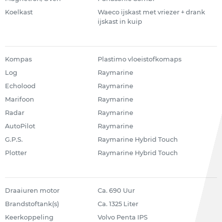
Koelkast
Waeco ijskast met vriezer + drank
ijskast in kuip
Kompas
Plastimo vloeistofkomaps
Log
Raymarine
Echolood
Raymarine
Marifoon
Raymarine
Radar
Raymarine
AutoPilot
Raymarine
G.P.S.
Raymarine Hybrid Touch
Plotter
Raymarine Hybrid Touch
Draaiuren motor
Ca. 690 Uur
Brandstoftank(s)
Ca. 1325 Liter
Keerkoppeling
Volvo Penta IPS