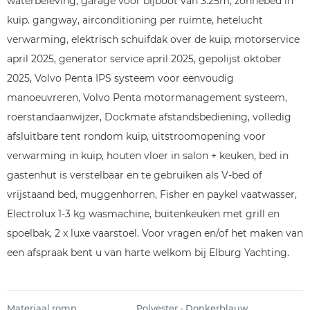
waterbeleving, garage voor bijboot van 3.25m, zonnebed in
kuip. gangway, airconditioning per ruimte, hetelucht
verwarming, elektrisch schuifdak over de kuip, motorservice
april 2025, generator service april 2025, gepolijst oktober
2025, Volvo Penta IPS systeem voor eenvoudig
manoeuvreren, Volvo Penta motormanagement systeem,
roerstandaanwijzer, Dockmate afstandsbediening, volledig
afsluitbare tent rondom kuip, uitstroomopening voor
verwarming in kuip, houten vloer in salon + keuken, bed in
gastenhut is verstelbaar en te gebruiken als V-bed of
vrijstaand bed, muggenhorren, Fisher en paykel vaatwasser,
Electrolux 1-3 kg wasmachine, buitenkeuken met grill en
spoelbak, 2 x luxe vaarstoel. Voor vragen en/of het maken van
een afspraak bent u van harte welkom bij Elburg Yachting.
Materiaal romp
Polyester - Donkerblauw