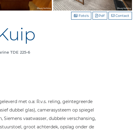
Foto's
Pdf
Contact
Kuip
arine TDE 225-6
leverd met o.a: R.v.s. reling, geïntegreerde
lusief dubbel glas), camerasysteem op spiegel
ken, Siemens vaatwasser, dubbele verschansing,
 stuurstoel, groot achterdek, opslag onder de