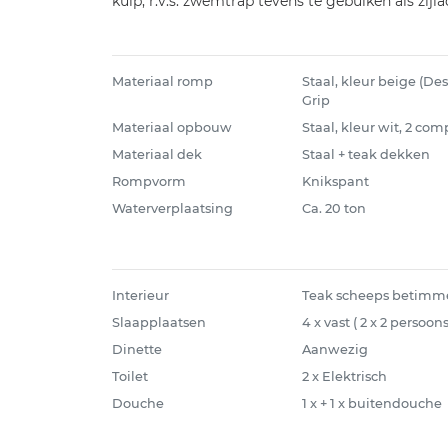
kuip, r.v.s. zwemtrap tevens te gebuiken als zijl
Materiaal romp
Staal, kleur beige (D
Grip
Materiaal opbouw
Staal, kleur wit, 2 c
Materiaal dek
Staal + teak dekken
Rompvorm
Knikspant
Waterverplaatsing
Ca. 20 ton
Interieur
Teak scheeps betimm
Slaapplaatsen
4 x vast ( 2 x 2 persoon
Dinette
Aanwezig
Toilet
2 x Elektrisch
Douche
1 x + 1 x buitendouche