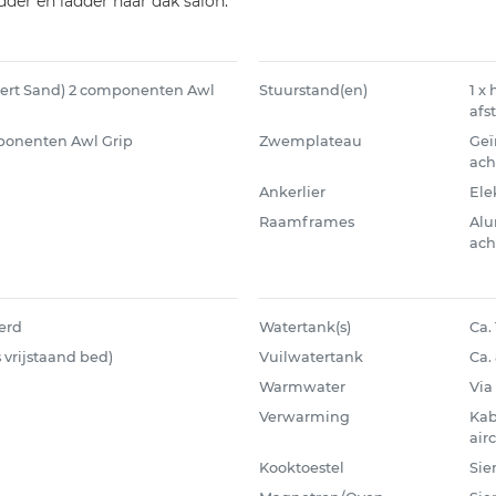
adder en ladder naar dak salon.
esert Sand) 2 componenten Awl
Stuurstand(en)
1 x
afs
omponenten Awl Grip
Zwemplateau
Geï
ach
Ankerlier
Elek
Raamframes
Alu
ach
erd
Watertank(s)
Ca. 
s vrijstaand bed)
Vuilwatertank
Ca. 
Warmwater
Via
Verwarming
Kab
air
Kooktoestel
Sie