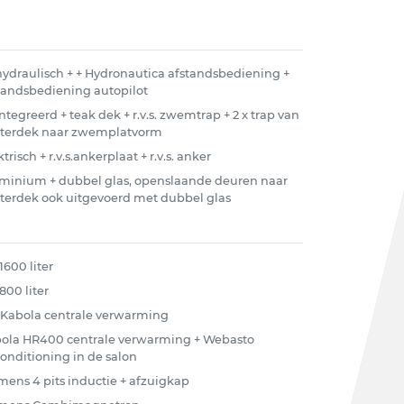
 hydraulisch + + Hydronautica afstandsbediening +
tandsbediening autopilot
ntegreerd + teak dek + r.v.s. zwemtrap + 2 x trap van
terdek naar zwemplatvorm
trisch + r.v.s.ankerplaat + r.v.s. anker
minium + dubbel glas, openslaande deuren naar
terdek ook uitgevoerd met dubbel glas
1600 liter
800 liter
 Kabola centrale verwarming
ola HR400 centrale verwarming + Webasto
conditioning in de salon
mens 4 pits inductie + afzuigkap