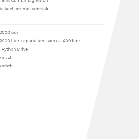
emens Combimagnetron
te koelkast met vriesvak
 2000 uur
 2000 liter + aparte tank van ca. 400 liter
+ Python Drive
ktrsich
ktrisch