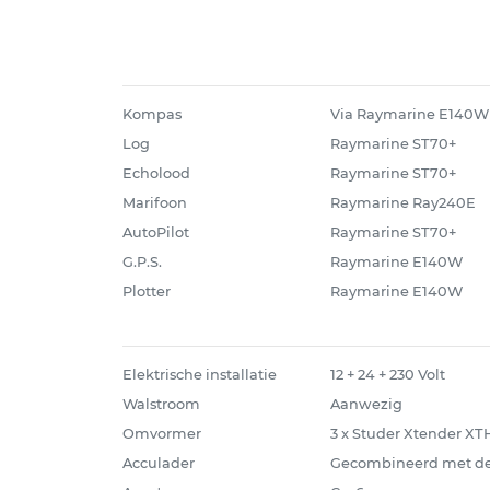
Kompas
Via Raymarine E140W
Log
Raymarine ST70+
Echolood
Raymarine ST70+
Marifoon
Raymarine Ray240E
AutoPilot
Raymarine ST70+
G.P.S.
Raymarine E140W
Plotter
Raymarine E140W
Elektrische installatie
12 + 24 + 230 Volt
Walstroom
Aanwezig
Omvormer
3 x Studer Xtender XT
Acculader
Gecombineerd met d