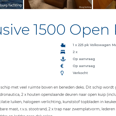
sive 1500 Open 
1 x 225 pk Volkswagen M
2 x
Op aanvraag
Op aanvraag
Verkocht
chip met veel ruimte boven en beneden deks. Dit schip wordt ge
Hydronautica, 2 x houten openslaande deuren naar open kuip (inc
ilatie luiken, halogeen verlichting, kunststof topbladen in keu
are mast, r.v.s. stootrand, 2 x trap naar zwemplatvorm, lederen