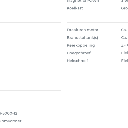
Magnetron/Oven
Si
Koelkast
Gro
Draaiuren motor
Ca.
Brandstoftank(s)
Ca.
Keerkoppeling
ZF 
Boegschroef
Ele
Hekschroef
Ele
H-3000-12
e omvormer