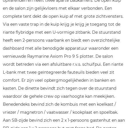
opvarenden en heeft twee aparte badkamers. De open kuip
en de salon zijn gelijkvloers met elkaar verbonden. Een
complete tent dekt de open kuip af met grote zichtvensters.
Via een vaste trap in de kuip krijg je krijg je toegang tot de
riante flybridge met een U-vormige zitbank. De stuurstand
heeft een 2-persoons vaarbank en biedt een overzichtelijke
dashboard met alle benodigde apparatuur waaronder een
vernieuwde Raymarine Axiom Pro 9 S plotter. De salon
wordt betreden via een afsluitbare r.v.s. schuifpui. Een riante
L-bank met twee geïntegreerde fauteuils bieden veel zit
comfort. Er zijn veel opbergmogelijkheden in banken en
kasten. De dinette bevindt zich tegen over de stuurstand
waardoor de gehele crew op vaarhoogte kan meekijken.
Benedendeks bevind zich de kombuis met een koelkast /
vriezer / magnetron / vaatwasser / kookplaat en spoelbak.
Aan SB-zijde bevind zich een 2 x 1-persoons gastenhut en aan