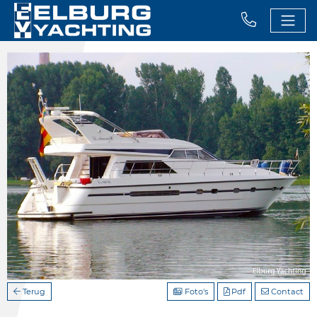
Terug
Foto's
Pdf
Contact