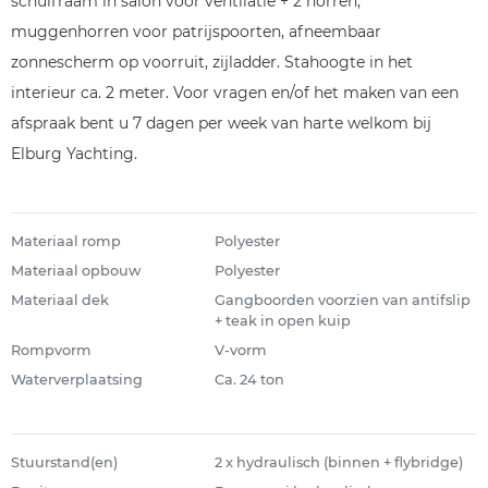
schuifraam in salon voor ventilatie + 2 horren,
muggenhorren voor patrijspoorten, afneembaar
zonnescherm op voorruit, zijladder. Stahoogte in het
interieur ca. 2 meter. Voor vragen en/of het maken van een
afspraak bent u 7 dagen per week van harte welkom bij
Elburg Yachting.
Materiaal romp
Polyester
Materiaal opbouw
Polyester
Materiaal dek
Gangboorden voorzien van antifslip
+ teak in open kuip
Rompvorm
V-vorm
Waterverplaatsing
Ca. 24 ton
Stuurstand(en)
2 x hydraulisch (binnen + flybridge)