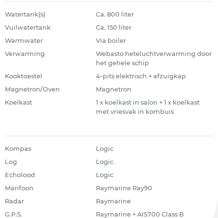
Watertank(s)
Ca. 800 liter
Vuilwatertank
Ca. 150 liter
Warmwater
Via boiler
Verwarming
Webasto heteluchtverwarming door
het gehele schip
Kooktoestel
4-pits elektrisch + afzuigkap
Magnetron/Oven
Magnetron
Koelkast
1 x koelkast in salon + 1 x koelkast
met vriesvak in kombuis
Kompas
Logic
Log
Logic
Echolood
Logic
Marifoon
Raymarine Ray90
Radar
Raymarine
G.P.S.
Raymarine + AIS700 Class B