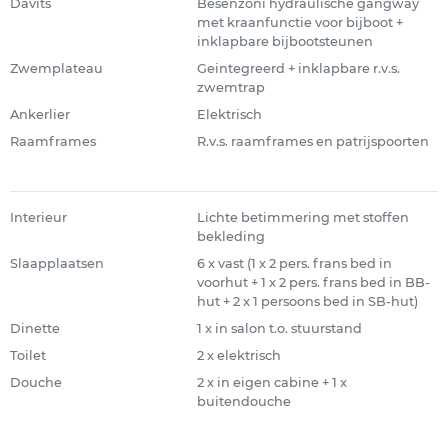
Davits
Besenzoni hydraulische gangway
met kraanfunctie voor bijboot +
inklapbare bijbootsteunen
Zwemplateau
Geintegreerd + inklapbare r.v.s.
zwemtrap
Ankerlier
Elektrisch
Raamframes
R.v.s. raamframes en patrijspoorten
Interieur
Lichte betimmering met stoffen
bekleding
Slaapplaatsen
6 x vast (1 x 2 pers. frans bed in
voorhut + 1 x 2 pers. frans bed in BB-
hut + 2 x 1 persoons bed in SB-hut)
Dinette
1 x in salon t.o. stuurstand
Toilet
2 x elektrisch
Douche
2 x in eigen cabine + 1 x
buitendouche