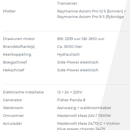
Tranceiver
Plotter
Raymarine Axiom Pro 12 S (binnen) +
Raymarine Axiom Pro 9 S (flybridge
Draaiuren motor
BB: 2539 uur SB: 2610 uur
Brandstoftank(s)
Ca. 3000 liter
Keerkoppeling
Hydraulisch
Boegschroef
Side-Power elektrisch
Hekschroef
Side-Power elektrisch
Elektrische installatie
12 + 24 + 220V
Generator
Fisher Panda 8
Walstroom
Aanwezig + walstroomkabel
Omvormer
Mastervolt Mass 24V / 1500W
Acculader
Mastervolt Mass 24/75-C + Victron
blue power charger 24/15