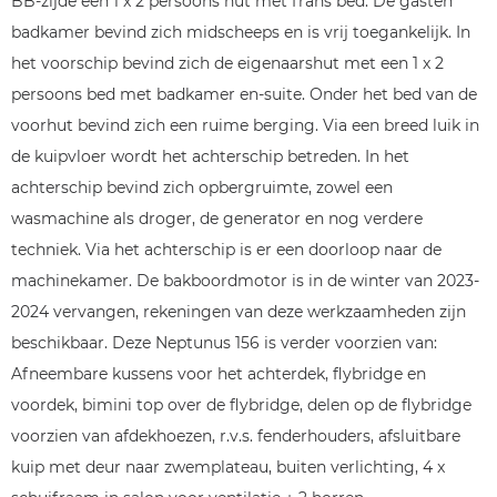
BB-zijde een 1 x 2 persoons hut met frans bed. De gasten
badkamer bevind zich midscheeps en is vrij toegankelijk. In
het voorschip bevind zich de eigenaarshut met een 1 x 2
persoons bed met badkamer en-suite. Onder het bed van de
voorhut bevind zich een ruime berging. Via een breed luik in
de kuipvloer wordt het achterschip betreden. In het
achterschip bevind zich opbergruimte, zowel een
wasmachine als droger, de generator en nog verdere
techniek. Via het achterschip is er een doorloop naar de
machinekamer. De bakboordmotor is in de winter van 2023-
2024 vervangen, rekeningen van deze werkzaamheden zijn
beschikbaar. Deze Neptunus 156 is verder voorzien van:
Afneembare kussens voor het achterdek, flybridge en
voordek, bimini top over de flybridge, delen op de flybridge
voorzien van afdekhoezen, r.v.s. fenderhouders, afsluitbare
kuip met deur naar zwemplateau, buiten verlichting, 4 x