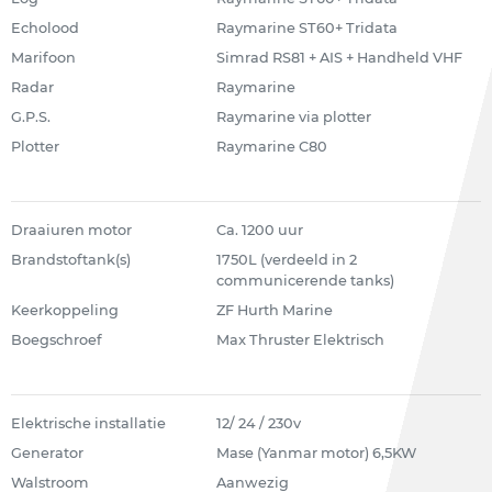
Echolood
Raymarine ST60+ Tridata
Marifoon
Simrad RS81 + AIS + Handheld VHF
Radar
Raymarine
G.P.S.
Raymarine via plotter
Plotter
Raymarine C80
Draaiuren motor
Ca. 1200 uur
Brandstoftank(s)
1750L (verdeeld in 2
communicerende tanks)
Keerkoppeling
ZF Hurth Marine
Boegschroef
Max Thruster Elektrisch
Elektrische installatie
12/ 24 / 230v
Generator
Mase (Yanmar motor) 6,5KW
Walstroom
Aanwezig