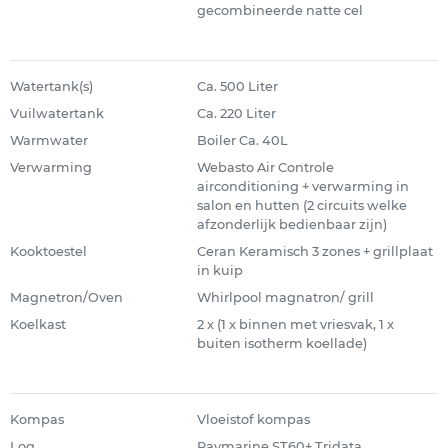
gecombineerde natte cel
Watertank(s)
Ca. 500 Liter
Vuilwatertank
Ca. 220 Liter
Warmwater
Boiler Ca. 40L
Verwarming
Webasto Air Controle
airconditioning + verwarming in
salon en hutten (2 circuits welke
afzonderlijk bedienbaar zijn)
Kooktoestel
Ceran Keramisch 3 zones + grillplaat
in kuip
Magnetron/Oven
Whirlpool magnatron/ grill
Koelkast
2 x (1 x binnen met vriesvak, 1 x
buiten isotherm koellade)
Kompas
Vloeistof kompas
Log
Raymarine ST60+ Tridata