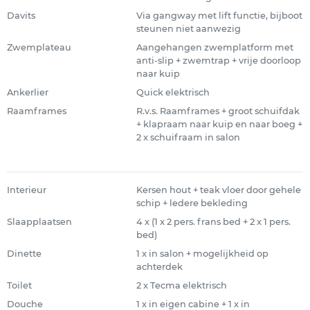
Davits
Via gangway met lift functie, bijboot
steunen niet aanwezig
Zwemplateau
Aangehangen zwemplatform met
anti-slip + zwemtrap + vrije doorloop
naar kuip
Ankerlier
Quick elektrisch
Raamframes
R.v.s. Raamframes + groot schuifdak
+ klapraam naar kuip en naar boeg +
2 x schuifraam in salon
Interieur
Kersen hout + teak vloer door gehele
schip + ledere bekleding
Slaapplaatsen
4 x (1 x 2 pers. frans bed + 2 x 1 pers.
bed)
Dinette
1 x in salon + mogelijkheid op
achterdek
Toilet
2 x Tecma elektrisch
Douche
1 x in eigen cabine + 1 x in