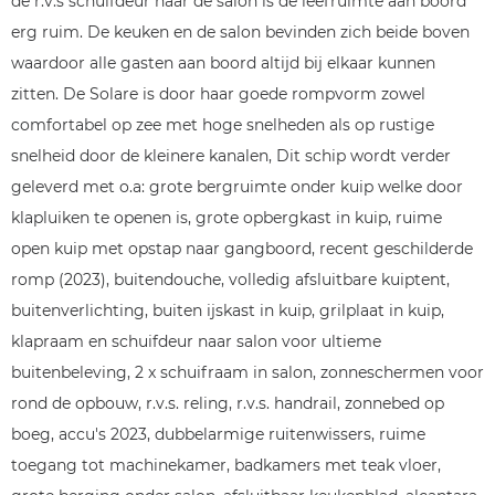
de r.v.s schuifdeur naar de salon is de leefruimte aan boord
erg ruim. De keuken en de salon bevinden zich beide boven
waardoor alle gasten aan boord altijd bij elkaar kunnen
zitten. De Solare is door haar goede rompvorm zowel
comfortabel op zee met hoge snelheden als op rustige
snelheid door de kleinere kanalen, Dit schip wordt verder
geleverd met o.a: grote bergruimte onder kuip welke door
klapluiken te openen is, grote opbergkast in kuip, ruime
open kuip met opstap naar gangboord, recent geschilderde
romp (2023), buitendouche, volledig afsluitbare kuiptent,
buitenverlichting, buiten ijskast in kuip, grilplaat in kuip,
klapraam en schuifdeur naar salon voor ultieme
buitenbeleving, 2 x schuifraam in salon, zonneschermen voor
rond de opbouw, r.v.s. reling, r.v.s. handrail, zonnebed op
boeg, accu's 2023, dubbelarmige ruitenwissers, ruime
toegang tot machinekamer, badkamers met teak vloer,