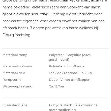
grote berging onder salon, afsluitbaar keukenblad, alcantara
hemelbekleding, elektrisch raam aan voorkant van salon,
groot elektrisch schuifdak. Dit schip wordt verkocht door
haar eerste eigenaar. Voor vragen en/of het maken van een
afspraak bent u 7 dagen per week van harte welkom bij
Elburg Yachting.
Materiaal romp
Polyester - Greyblue (2023
geschilderd)
Materiaal opbouw
Polyester - Ecru/beige
Materiaal dek
Teak dek rondom + in kuip
Rompvorm
Deep - V met trimflappen
Waterverplaatsing
Ca. 12 Ton
Stuurstand(en)
1 x hydraulisch + elektronische
motorbediening