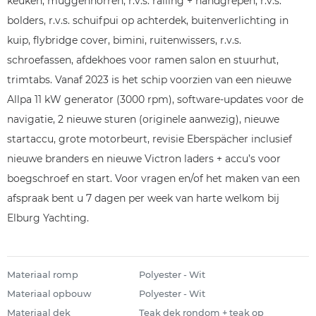
keuken, muggenhorren, r.v.s. railing + handgrepen, r.v.s.
bolders, r.v.s. schuifpui op achterdek, buitenverlichting in
kuip, flybridge cover, bimini, ruitenwissers, r.v.s.
schroefassen, afdekhoes voor ramen salon en stuurhut,
trimtabs. Vanaf 2023 is het schip voorzien van een nieuwe
Allpa 11 kW generator (3000 rpm), software-updates voor de
navigatie, 2 nieuwe sturen (originele aanwezig), nieuwe
startaccu, grote motorbeurt, revisie Eberspächer inclusief
nieuwe branders en nieuwe Victron laders + accu’s voor
boegschroef en start. Voor vragen en/of het maken van een
afspraak bent u 7 dagen per week van harte welkom bij
Elburg Yachting.
Materiaal romp
Polyester - Wit
Materiaal opbouw
Polyester - Wit
Materiaal dek
Teak dek rondom + teak op