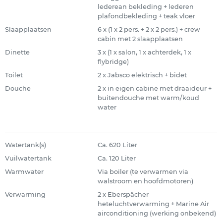
lederean bekleding + lederen
plafondbekleding + teak vloer
Slaapplaatsen
6 x (1 x 2 pers. + 2 x 2 pers.) + crew
cabin met 2 slaapplaatsen
Dinette
3 x (1 x salon, 1 x achterdek, 1 x
flybridge)
Toilet
2 x Jabsco elektrisch + bidet
Douche
2 x in eigen cabine met draaideur +
buitendouche met warm/koud
water
Watertank(s)
Ca. 620 Liter
Vuilwatertank
Ca. 120 Liter
Warmwater
Via boiler (te verwarmen via
walstroom en hoofdmotoren)
Verwarming
2 x Eberspächer
heteluchtverwarming + Marine Air
airconditioning (werking onbekend)