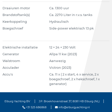
Draaiuren motor
Ca. 1300 uur
Brandstoftank(s)
Ca. 2270 Liter in r.v.s. tanks
Keerkoppeling
Hydraulisch
Boegschroef
Side-power elektrisch 13 pk
Elektrische installatie
12 + 24 + 230 Volt
Generator
Allpa 11 kw (2023)
Walstroom
Aanwezig
Acculader
Victron (2023)
Accu's
Ca. 11 x ( 2 x start, 4 x service, 2 x
boegschroef, 2 x hekschroef, 1 x
generator)
Elburg Yachting BV
J.P. Broekhovenstraat 37, 8081 HB Elburg (NL)
+31 525 686868
info@elburgyachting.nl