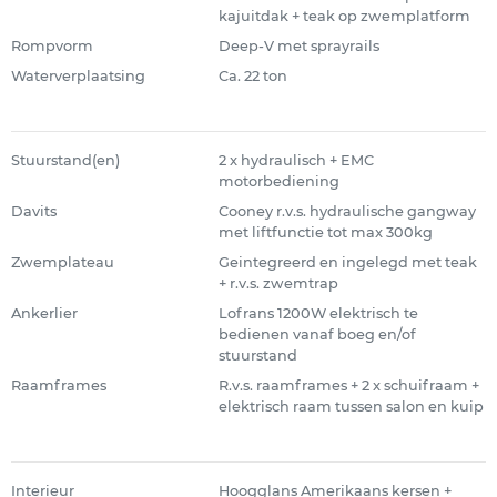
kajuitdak + teak op zwemplatform
Rompvorm
Deep-V met sprayrails
Waterverplaatsing
Ca. 22 ton
Stuurstand(en)
2 x hydraulisch + EMC
motorbediening
Davits
Cooney r.v.s. hydraulische gangway
met liftfunctie tot max 300kg
Zwemplateau
Geintegreerd en ingelegd met teak
+ r.v.s. zwemtrap
Ankerlier
Lofrans 1200W elektrisch te
bedienen vanaf boeg en/of
stuurstand
Raamframes
R.v.s. raamframes + 2 x schuifraam +
elektrisch raam tussen salon en kuip
Interieur
Hoogglans Amerikaans kersen +