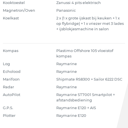
Kooktoestel
Zanussi 4 pits elektrisch
Magnetron/Oven
Panasonic
Koelkast
2 x (1 x grote ijskast bij keuken + 1 x
op flybridge) + 1 x vriezer met 3 lades
+ ijsblokjesmachine in salon
Kompas
Plastimo Offshore 105 vloeistof
kompas
Log
Raymarine
Echolood
Raymarine
Marifoon
Shipmate RS8300 + Sailor 6222 DSC
Radar
Raymarine
AutoPilot
Raymarine ST7001 Smartpilot +
afstandsbediening
G.P.S.
Raymarine E120 + AIS
Plotter
Raymarine E120