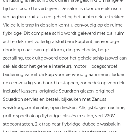
uitrusting is het schip ook uitermate geschikt om langere
tijd aan boord te verblijven. De salon is door de elektrisch
verlaagbare ruit als een geheel bij het achterdek te trekken.
Via de luie trap in de salon komt u eenvoudig op de ruime
flybridge. Dit complete schip wordt geleverd met o.a: ruim
achterdek met volledig afsluitbare kuiptent, eenvoudige
doorloop naar zwemplatform, dinghy chocks, hoge
zeerailing, teak uitgevoerd door het gehele schip (zowel aan
dek als door het gehele interieur), motor + boegschroef
bediening vanuit de kuip voor eenvoudig aanmeren, ladder
om eenvoudig van boord te stappen, zonnedek op voordek
inclusief kussens, originele Squadron glazen, origineel
Squadron servies en bestek, bijkeuken met Zanussi
was/droogcombinatie, open keuken, AIS, ijsblokjesmachine,
grill + spoelbak op flybridge, plissés in salon, veel 220V
stopcontacten, 2 x trap naar flybridge, dubbele wasbak in