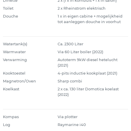
Dinette
2 x (1 x in kombuis + 1 x in salon)
Toilet
2 x Rheinstrom elektrisch
Douche
1 x in eigen cabine + mogelijkheid
tot aanleggen douche in voorhut
Watertank(s)
Ca. 2300 Liter
Warmwater
Via 60 Liter boiler (2022)
Verwarming
Autoterm 9kW diesel hetelucht
(2021)
Kooktoestel
4-pits inductie kookplaat (2021)
Magnetron/Oven
Sharp combi
Koelkast
2 x ca. 130 liter Domotica koelast
(2022)
Kompas
Via plotter
Log
Raymarine i40