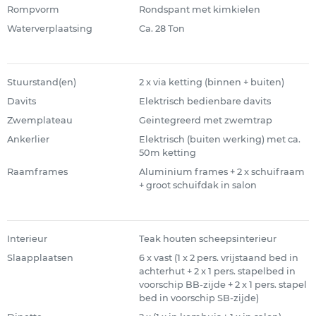
Rompvorm
Rondspant met kimkielen
Waterverplaatsing
Ca. 28 Ton
Stuurstand(en)
2 x via ketting (binnen + buiten)
Davits
Elektrisch bedienbare davits
Zwemplateau
Geintegreerd met zwemtrap
Ankerlier
Elektrisch (buiten werking) met ca.
50m ketting
Raamframes
Aluminium frames + 2 x schuifraam
+ groot schuifdak in salon
Interieur
Teak houten scheepsinterieur
Slaapplaatsen
6 x vast (1 x 2 pers. vrijstaand bed in
achterhut + 2 x 1 pers. stapelbed in
voorschip BB-zijde + 2 x 1 pers. stapel
bed in voorschip SB-zijde)