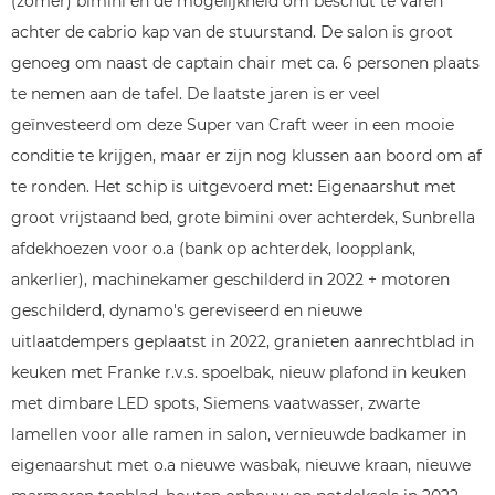
(zomer) bimini en de mogelijkheid om beschut te varen
achter de cabrio kap van de stuurstand. De salon is groot
genoeg om naast de captain chair met ca. 6 personen plaats
te nemen aan de tafel. De laatste jaren is er veel
geïnvesteerd om deze Super van Craft weer in een mooie
conditie te krijgen, maar er zijn nog klussen aan boord om af
te ronden. Het schip is uitgevoerd met: Eigenaarshut met
groot vrijstaand bed, grote bimini over achterdek, Sunbrella
afdekhoezen voor o.a (bank op achterdek, loopplank,
ankerlier), machinekamer geschilderd in 2022 + motoren
geschilderd, dynamo's gereviseerd en nieuwe
uitlaatdempers geplaatst in 2022, granieten aanrechtblad in
keuken met Franke r.v.s. spoelbak, nieuw plafond in keuken
met dimbare LED spots, Siemens vaatwasser, zwarte
lamellen voor alle ramen in salon, vernieuwde badkamer in
eigenaarshut met o.a nieuwe wasbak, nieuwe kraan, nieuwe