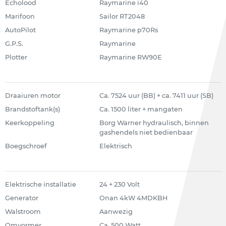
Echolood
Raymarine i40
Marifoon
Sailor RT2048
AutoPilot
Raymarine p70Rs
G.P.S.
Raymarine
Plotter
Raymarine RW90E
Draaiuren motor
Ca. 7524 uur (BB) + ca. 7411 uur (SB)
Brandstoftank(s)
Ca. 1500 liter + mangaten
Keerkoppeling
Borg Warner hydraulisch, binnen
gashendels niet bedienbaar
Boegschroef
Elektrisch
Elektrische installatie
24 + 230 Volt
Generator
Onan 4kW 4MDKBH
Walstroom
Aanwezig
Omvormer
Ca. 500 Watt