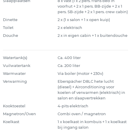
Slaapplaatsen
8 x vast (1 x 2 pers. frans bed in
voorhut + 2 x 1 pers. BB-zijde + 2 x 1
pers. SB-zijde + 2 x 1 pers. crew cabin)
Dinette
2 x (1 x salon + 1 x open kuip)
Toilet
2 x elektrisch
Douche
2 x in eigen cabin + 1 x buitendouche
Watertank(s)
Ca. 400 liter
Vuilwatertank
Ca. 200 liter
Warmwater
Via boiler (motor + 230v)
Verwarming
Eberspächer D8LC hete lucht
(diesel) + Airconditioning voor
koelen of verwarmen (elektrisch) in
salon en slaapvertrekken
Kooktoestel
4-pits elektrisch
Magnetron/Oven
Combi oven / magnetron
Koelkast
1 x koelkast in kombuis + 1 x koelkast
bij ingang salon