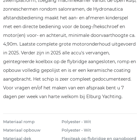
zwemplatform, toegang machinekamer vanuit de open kuip,
zonneschermen rondom salonramen, de Hydronautica
afstandsbediening maakt het aan- en afmeren kinderspel
met een directe bediening voor de boeg-/hekschroef en
motor(en) voor- en achteruit, minimale doorvaarthoogte ca.
4,90m. Laatste complete grote motoronderhoud uitgevoerd
in 2025. Verder zijn in 2025 alle accu's vervangen,
geïntegreerde koelbox op de flybridge aangesloten, romp en
opbouw volledig gepolijst en is er een keramische coating
aangebracht. Het schip is zeer compleet gedocumenteerd.
Voor vragen en/of het maken van een afspraak bent u 7
dagen per week van harte welkom bij Elburg Yachting.
Materiaal romp
Polyester - Wit
Materiaal opbouw
Polyester - Wit
Materiaal dek
Flexiteak op flybridge en gangboord