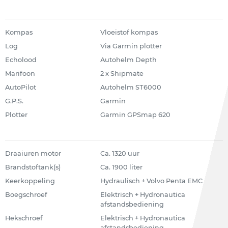
Kompas
Vloeistof kompas
Log
Via Garmin plotter
Echolood
Autohelm Depth
Marifoon
2 x Shipmate
AutoPilot
Autohelm ST6000
G.P.S.
Garmin
Plotter
Garmin GPSmap 620
Draaiuren motor
Ca. 1320 uur
Brandstoftank(s)
Ca. 1900 liter
Keerkoppeling
Hydraulisch + Volvo Penta EMC
Boegschroef
Elektrisch + Hydronautica
afstandsbediening
Hekschroef
Elektrisch + Hydronautica
afstandsbediening