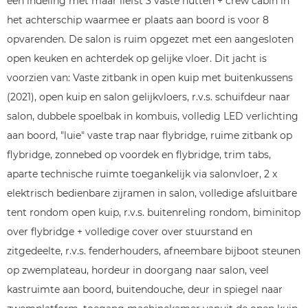
een indeling met maar liefst 3 vaste hutten + crew cabin in
het achterschip waarmee er plaats aan boord is voor 8
opvarenden. De salon is ruim opgezet met een aangesloten
open keuken en achterdek op gelijke vloer. Dit jacht is
voorzien van: Vaste zitbank in open kuip met buitenkussens
(2021), open kuip en salon gelijkvloers, r.v.s. schuifdeur naar
salon, dubbele spoelbak in kombuis, volledig LED verlichting
aan boord, "luie" vaste trap naar flybridge, ruime zitbank op
flybridge, zonnebed op voordek en flybridge, trim tabs,
aparte technische ruimte toegankelijk via salonvloer, 2 x
elektrisch bedienbare zijramen in salon, volledige afsluitbare
tent rondom open kuip, r.v.s. buitenreling rondom, biminitop
over flybridge + volledige cover over stuurstand en
zitgedeelte, r.v.s. fenderhouders, afneembare bijboot steunen
op zwemplateau, hordeur in doorgang naar salon, veel
kastruimte aan boord, buitendouche, deur in spiegel naar