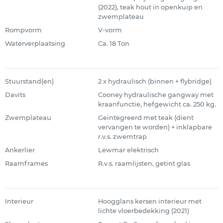
(2022), teak hout in openkuip en
zwemplateau
Rompvorm
V-vorm
Waterverplaatsing
Ca. 18 Ton
Stuurstand(en)
2 x hydraulisch (binnen + flybridge)
Davits
Cooney hydraulische gangway met
kraanfunctie, hefgewicht ca. 250 kg.
Zwemplateau
Geïntegreerd met teak (dient
vervangen te worden) + inklapbare
r.v.s. zwemtrap
Ankerlier
Lewmar elektrisch
Raamframes
R.v.s. raamlijsten, getint glas
Interieur
Hoogglans kersen interieur met
lichte vloerbedekking (2021)