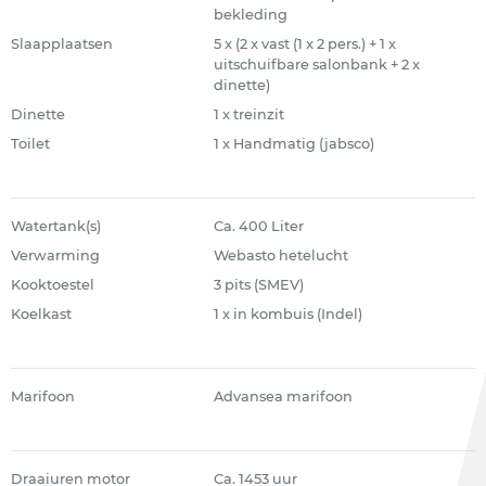
bekleding
Slaapplaatsen
5 x (2 x vast (1 x 2 pers.) + 1 x
uitschuifbare salonbank + 2 x
dinette)
Dinette
1 x treinzit
Toilet
1 x Handmatig (jabsco)
Watertank(s)
Ca. 400 Liter
Verwarming
Webasto hetelucht
Kooktoestel
3 pits (SMEV)
Koelkast
1 x in kombuis (Indel)
Marifoon
Advansea marifoon
Draaiuren motor
Ca. 1453 uur