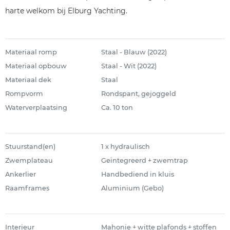
harte welkom bij Elburg Yachting.
Materiaal romp
Staal - Blauw (2022)
Materiaal opbouw
Staal - Wit (2022)
Materiaal dek
Staal
Rompvorm
Rondspant, gejoggeld
Waterverplaatsing
Ca. 10 ton
Stuurstand(en)
1 x hydraulisch
Zwemplateau
Geïntegreerd + zwemtrap
Ankerlier
Handbediend in kluis
Raamframes
Aluminium (Gebo)
Interieur
Mahonie + witte plafonds + stoffen