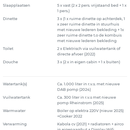
Slaapplaatsen
5 x vast (2 x 2 pers. vrijstaand bed + 1 x
1 pers.)
Dinette
3 x (1 x ruime dinette op achterdek, 1
x zeer ruime dinette in stuurhuis
met nieuwe lederen bekleding + 1x
zeer ruime dinette t.o de kombuis
met nieuwe lederen bekleding
Toilet
2 x Elektrisch via vuilwatertank of
directe afvoer (2022)
Douche
3 x (2 x in eigen cabin + 1 x buiten)
Watertank(s)
Ca. 1.000 liter in r.v.s. met nieuwe
DAB pomp (2024)
Vuilwatertank
Ca. 300 liter in r.v.s met nieuwe
pomp Rheinstrom (2025)
Warmwater
Boiler op elektra 220V (nieuw 2025)
+Cooker 2022
Verwarming
Kabola cv (2021) + radiatoren + airco
in eigenaarshut + Display Wifi