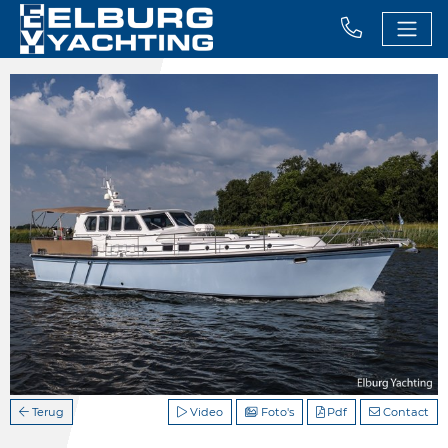
Terug
Video
Foto's
Pdf
Contact