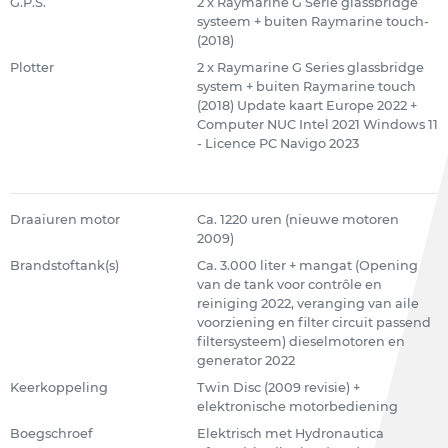
G.P.S.
2 x Raymarine G Serie glassbridge
systeem + buiten Raymarine touch-
(2018)
Plotter
2 x Raymarine G Series glassbridge
system + buiten Raymarine touch
(2018) Update kaart Europe 2022 +
Computer NUC Intel 2021 Windows 11
- Licence PC Navigo 2023
Draaiuren motor
Ca. 1220 uren (nieuwe motoren
2009)
Brandstoftank(s)
Ca. 3.000 liter + mangat (Opening
van de tank voor contrôle en
reiniging 2022, veranging van aile
voorziening en filter circuit passend
filtersysteem) dieselmotoren en
generator 2022
Keerkoppeling
Twin Disc (2009 revisie) +
elektronische motorbediening
Boegschroef
Elektrisch met Hydronautica