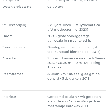
Rompvorm
Multiknikspant 5mm gebouwd
Waterverplaatsing
Ca. 30 ton
Stuurstand(en)
2 x Hydraulisch + 1 x Hydronautica
afstandsbediening (2020)
Davits
N.v.t. - grote opberggarage
aanwezig in SB achterschip
Zwemplateau
Geïntegreerd met r.v.s. stootlijst +
teakkunststof binnenblad - (2017)
Ankerlier
Simpson Lawrence elektrisch Nieuw
2023 + Ca. 30 m + 10 m Rvs ketting +
Rvs anker
Raamframes
Aluminium + dubbel glas, getint,
gehard + 5 dakluiken (2018)
Interieur
Gestoomd beuken + wit gespoten
wanddelen + Jatoba Wenge vloer
met randje Hardwax 2019