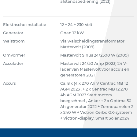
afstandsbediening (2021)
Elektrische installatie
12 + 24 + 230 Volt
Generator
Onan 12 kW
Walstroom
Via walscheidingstransformator
Mastervolt (2009)
Omvormer
Mastervolt Sinus 24/2500 W (2009)
Acculader
Mastervolt 24/50 Amp (2023) 24 V-
lader van Mastervolt voor accu’s en
generatoren 2021
Accu's
Ca. 8 x (4 x 270 Ah V Centrac MB 12
AGM 2023 , + 2 x Centrac MB 12 270
Ah AGM 2023 Start motors ,
boegschroef , Anker + 2 x Optima 50
Ah generator 2022 + Zonnepanelen 2
x 240 W + Victron Cerbo GX-systeem
+ Victron-display, Smart Solar 2024