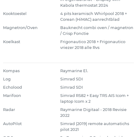
Kabola thermostat 2024
Kooktoestel
4 pits keramisch Whirlpool 2018 +
Corean (HiMAC) aanrechtblad
Magnetron/Oven
Bauknecht combi oven / magnetron
/ Crisp Fonctie
Koelkast
Frigonautico 2018 + Frigonautico
vriezer 2018 alle Rvs
Kompas
Raymarine El.
Log
Simrad SDI
Echolood
Simrad SDI
Marifoon
Simrad RS82 + Easy TRS AIS Icom +
laptop Icom x 2
Radar
Raymarine Digitaal - 2018 Revisie
2022
AutoPilot
Simrad (2019) remote automatichs
pilot 2021